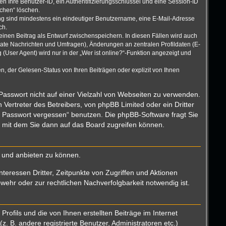
n Ihre Benutzer-ID, ein Authentifizierungsschlüssel und eine Session-ID
schen“ löschen.
rung sind mindestens ein eindeutiger Benutzername, eine E-Mail-Adresse
ch.
einen Beitrag als Entwurf zwischenspeichern. In diesen Fällen wird auch
vate Nachrichten und Umfragen), Änderungen an zentralen Profildaten (E-
User Agent) wird nur in der „Wer ist online?“-Funktion angezeigt und
, der Gelesen-Status von Ihren Beiträgen oder explizit von Ihnen
 Passwort nicht auf einer Vielzahl von Webseiten zu verwenden.
Vertreter des Betreibers, von phpBB Limited oder ein Dritter
n Passwort vergessen“ benutzen. Die phpBB-Software fragt Sie
 mit dem Sie dann auf das Board zugreifen können.
n und anbieten zu können.
teressen Dritter, Zeitpunkte von Zugriffen und Aktionen
hr oder zur rechtlichen Nachverfolgbarkeit notwendig ist.
ofils und die von Ihnen erstellten Beiträge im Internet
. B. andere registrierte Benutzer, Administratoren etc.)