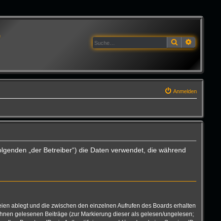
G
Suche
Erweitert
Anmelden
olgenden „der Betreiber“) die Daten verwendet, die während
eien ablegt und die zwischen den einzelnen Aufrufen des Boards erhalten
n Ihnen gelesenen Beiträge (zur Markierung dieser als gelesen/ungelesen;