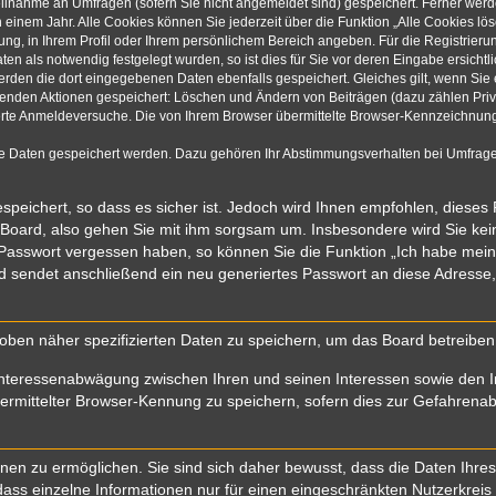
eilnahme an Umfragen (sofern Sie nicht angemeldet sind) gespeichert. Ferner werde
einem Jahr. Alle Cookies können Sie jederzeit über die Funktion „Alle Cookies lö
rung, in Ihrem Profil oder Ihrem persönlichem Bereich angeben. Für die Registrie
n als notwendig festgelegt wurden, so ist dies für Sie vor deren Eingabe ersichtli
werden die dort eingegebenen Daten ebenfalls gespeichert. Gleiches gilt, wenn Sie 
olgenden Aktionen gespeichert: Löschen und Ändern von Beiträgen (dazu zählen Pri
rte Anmeldeversuche. Die von Ihrem Browser übermittelte Browser-Kennzeichnung (
re Daten gespeichert werden. Dazu gehören Ihr Abstimmungsverhalten bei Umfragen
speichert, so dass es sicher ist. Jedoch wird Ihnen empfohlen, dieses
 Board, also gehen Sie mit ihm sorgsam um. Insbesondere wird Sie kein 
r Passwort vergessen haben, so können Sie die Funktion „Ich habe mei
sendet anschließend ein neu generiertes Passwort an diese Adresse,
oben näher spezifizierten Daten zu speichern, um das Board betreibe
Interessenabwägung zwischen Ihren und seinen Interessen sowie den In
mittelter Browser-Kennung zu speichern, sofern dies zur Gefahrenabwe
n zu ermöglichen. Sie sind sich daher bewusst, dass die Daten Ihres Pr
ass einzelne Informationen nur für einen eingeschränkten Nutzerkreis (z