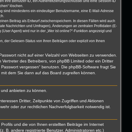
n Ihre Benutzer-ID, ein Authentifizierungsschlüssel und eine Session-ID
schen“ löschen.
rung sind mindestens ein eindeutiger Benutzername, eine E-Mail-Adresse
ch.
einen Beitrag als Entwurf zwischenspeichern. In diesen Fällen wird auch
vate Nachrichten und Umfragen), Änderungen an zentralen Profildaten (E-
User Agent) wird nur in der „Wer ist online?“-Funktion angezeigt und
, der Gelesen-Status von Ihren Beiträgen oder explizit von Ihnen
 Passwort nicht auf einer Vielzahl von Webseiten zu verwenden.
Vertreter des Betreibers, von phpBB Limited oder ein Dritter
n Passwort vergessen“ benutzen. Die phpBB-Software fragt Sie
 mit dem Sie dann auf das Board zugreifen können.
n und anbieten zu können.
teressen Dritter, Zeitpunkte von Zugriffen und Aktionen
hr oder zur rechtlichen Nachverfolgbarkeit notwendig ist.
ofils und die von Ihnen erstellten Beiträge im Internet
. B. andere registrierte Benutzer, Administratoren etc.)