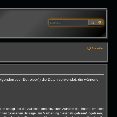
G
Suche
Erweitert
Anmelden
olgenden „der Betreiber“) die Daten verwendet, die während
eien ablegt und die zwischen den einzelnen Aufrufen des Boards erhalten
n Ihnen gelesenen Beiträge (zur Markierung dieser als gelesen/ungelesen;