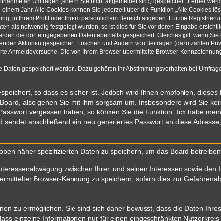
eilnahme an Umfragen (sofern Sie nicht angemeldet sind) gespeichert. Ferner werde
einem Jahr. Alle Cookies können Sie jederzeit über die Funktion „Alle Cookies lö
rung, in Ihrem Profil oder Ihrem persönlichem Bereich angeben. Für die Registrie
n als notwendig festgelegt wurden, so ist dies für Sie vor deren Eingabe ersichtli
werden die dort eingegebenen Daten ebenfalls gespeichert. Gleiches gilt, wenn Sie 
olgenden Aktionen gespeichert: Löschen und Ändern von Beiträgen (dazu zählen Pri
rte Anmeldeversuche. Die von Ihrem Browser übermittelte Browser-Kennzeichnung (
re Daten gespeichert werden. Dazu gehören Ihr Abstimmungsverhalten bei Umfragen
speichert, so dass es sicher ist. Jedoch wird Ihnen empfohlen, dieses
 Board, also gehen Sie mit ihm sorgsam um. Insbesondere wird Sie kein 
r Passwort vergessen haben, so können Sie die Funktion „Ich habe mei
sendet anschließend ein neu generiertes Passwort an diese Adresse,
oben näher spezifizierten Daten zu speichern, um das Board betreibe
Interessenabwägung zwischen Ihren und seinen Interessen sowie den In
mittelter Browser-Kennung zu speichern, sofern dies zur Gefahrenabwe
n zu ermöglichen. Sie sind sich daher bewusst, dass die Daten Ihres Pr
ass einzelne Informationen nur für einen eingeschränkten Nutzerkreis (z