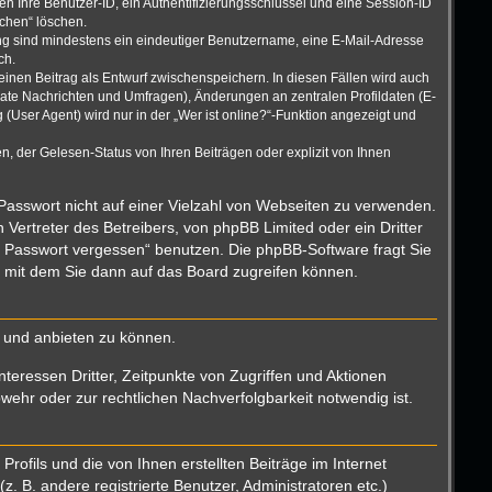
n Ihre Benutzer-ID, ein Authentifizierungsschlüssel und eine Session-ID
schen“ löschen.
rung sind mindestens ein eindeutiger Benutzername, eine E-Mail-Adresse
ch.
einen Beitrag als Entwurf zwischenspeichern. In diesen Fällen wird auch
vate Nachrichten und Umfragen), Änderungen an zentralen Profildaten (E-
User Agent) wird nur in der „Wer ist online?“-Funktion angezeigt und
, der Gelesen-Status von Ihren Beiträgen oder explizit von Ihnen
 Passwort nicht auf einer Vielzahl von Webseiten zu verwenden.
Vertreter des Betreibers, von phpBB Limited oder ein Dritter
n Passwort vergessen“ benutzen. Die phpBB-Software fragt Sie
 mit dem Sie dann auf das Board zugreifen können.
n und anbieten zu können.
teressen Dritter, Zeitpunkte von Zugriffen und Aktionen
hr oder zur rechtlichen Nachverfolgbarkeit notwendig ist.
ofils und die von Ihnen erstellten Beiträge im Internet
. B. andere registrierte Benutzer, Administratoren etc.)