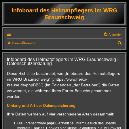
Infoboard des Heimatpflegers im WRG
Braunschweig
Anmelden
S
Foren-Übersicht
u
c
Infoboard des Heimatpflegers im WRG Braunschweig -
Datenschutzerklärung
h
e
Diese Richtlinie beschreibt, wie „Infoboard des Heimatpflegers
im WRG Braunschweig“ („https://www.heiko-
krause.de/phpBB3“) (im Folgenden „der Betreiber“) die Daten
verwendet, die während Ihres Foren-Besuchs gesammelt
werden.
Umfang und Art der Datenspeicherung
Ihre Daten werden auf vier verschiedene Arten gesammelt:
Die Forensoftware phpBB erstellt bei Ihrem Besuch des Boards
mehrere Cookies. Cookies sind kleine Textdateien, die Ihr Browser