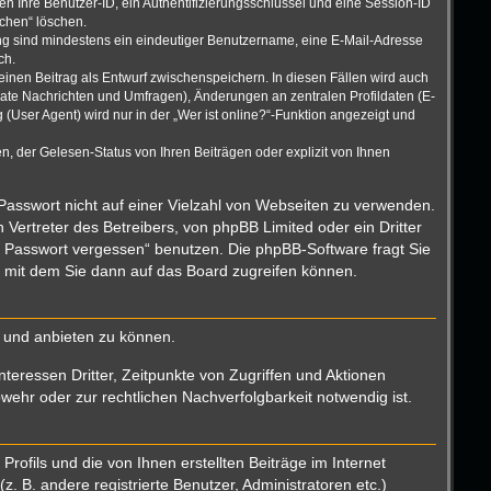
n Ihre Benutzer-ID, ein Authentifizierungsschlüssel und eine Session-ID
schen“ löschen.
rung sind mindestens ein eindeutiger Benutzername, eine E-Mail-Adresse
ch.
einen Beitrag als Entwurf zwischenspeichern. In diesen Fällen wird auch
vate Nachrichten und Umfragen), Änderungen an zentralen Profildaten (E-
User Agent) wird nur in der „Wer ist online?“-Funktion angezeigt und
, der Gelesen-Status von Ihren Beiträgen oder explizit von Ihnen
 Passwort nicht auf einer Vielzahl von Webseiten zu verwenden.
Vertreter des Betreibers, von phpBB Limited oder ein Dritter
n Passwort vergessen“ benutzen. Die phpBB-Software fragt Sie
 mit dem Sie dann auf das Board zugreifen können.
n und anbieten zu können.
teressen Dritter, Zeitpunkte von Zugriffen und Aktionen
hr oder zur rechtlichen Nachverfolgbarkeit notwendig ist.
ofils und die von Ihnen erstellten Beiträge im Internet
. B. andere registrierte Benutzer, Administratoren etc.)