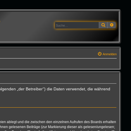
G
Suche
Erweitert
Anmelden
olgenden „der Betreiber“) die Daten verwendet, die während
eien ablegt und die zwischen den einzelnen Aufrufen des Boards erhalten
n Ihnen gelesenen Beiträge (zur Markierung dieser als gelesen/ungelesen;