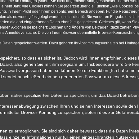
eilnahme an Umfragen (sofern Sie nicht angemeldet sind) gespeichert. Ferner werde
einem Jahr. Alle Cookies können Sie jederzeit über die Funktion „Alle Cookies lö
rung, in Ihrem Profil oder Ihrem persönlichem Bereich angeben. Für die Registrie
n als notwendig festgelegt wurden, so ist dies für Sie vor deren Eingabe ersichtli
werden die dort eingegebenen Daten ebenfalls gespeichert. Gleiches gilt, wenn Sie 
olgenden Aktionen gespeichert: Löschen und Ändern von Beiträgen (dazu zählen Pri
rte Anmeldeversuche. Die von Ihrem Browser übermittelte Browser-Kennzeichnung (
re Daten gespeichert werden. Dazu gehören Ihr Abstimmungsverhalten bei Umfragen
speichert, so dass es sicher ist. Jedoch wird Ihnen empfohlen, dieses
 Board, also gehen Sie mit ihm sorgsam um. Insbesondere wird Sie kein 
r Passwort vergessen haben, so können Sie die Funktion „Ich habe mei
sendet anschließend ein neu generiertes Passwort an diese Adresse,
oben näher spezifizierten Daten zu speichern, um das Board betreibe
Interessenabwägung zwischen Ihren und seinen Interessen sowie den In
mittelter Browser-Kennung zu speichern, sofern dies zur Gefahrenabwe
n zu ermöglichen. Sie sind sich daher bewusst, dass die Daten Ihres Pr
ass einzelne Informationen nur für einen eingeschränkten Nutzerkreis (z