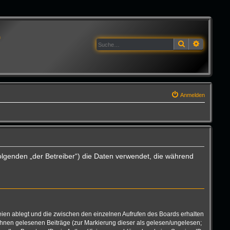
G
Suche
Erweitert
Anmelden
olgenden „der Betreiber“) die Daten verwendet, die während
eien ablegt und die zwischen den einzelnen Aufrufen des Boards erhalten
n Ihnen gelesenen Beiträge (zur Markierung dieser als gelesen/ungelesen;