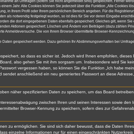
eilnahme an Umfragen (sofern Sie nicht angemeldet sind) gespeichert. Ferner werde
einem Jahr. Alle Cookies können Sie jederzeit über die Funktion „Alle Cookies lö
rung, in Ihrem Profil oder Ihrem persönlichem Bereich angeben. Für die Registrie
n als notwendig festgelegt wurden, so ist dies für Sie vor deren Eingabe ersichtli
werden die dort eingegebenen Daten ebenfalls gespeichert. Gleiches gilt, wenn Sie 
olgenden Aktionen gespeichert: Löschen und Ändern von Beiträgen (dazu zählen Pri
rte Anmeldeversuche. Die von Ihrem Browser übermittelte Browser-Kennzeichnung (
re Daten gespeichert werden. Dazu gehören Ihr Abstimmungsverhalten bei Umfragen
speichert, so dass es sicher ist. Jedoch wird Ihnen empfohlen, dieses
 Board, also gehen Sie mit ihm sorgsam um. Insbesondere wird Sie kein 
r Passwort vergessen haben, so können Sie die Funktion „Ich habe mei
sendet anschließend ein neu generiertes Passwort an diese Adresse,
oben näher spezifizierten Daten zu speichern, um das Board betreibe
Interessenabwägung zwischen Ihren und seinen Interessen sowie den In
mittelter Browser-Kennung zu speichern, sofern dies zur Gefahrenabwe
n zu ermöglichen. Sie sind sich daher bewusst, dass die Daten Ihres Pr
ass einzelne Informationen nur für einen eingeschränkten Nutzerkreis (z