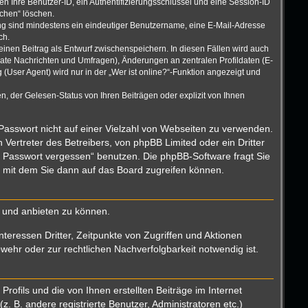
n Ihre Benutzer-ID, ein Authentifizierungsschlüssel und eine Session-ID
schen“ löschen.
rung sind mindestens ein eindeutiger Benutzername, eine E-Mail-Adresse
ch.
einen Beitrag als Entwurf zwischenspeichern. In diesen Fällen wird auch
vate Nachrichten und Umfragen), Änderungen an zentralen Profildaten (E-
User Agent) wird nur in der „Wer ist online?“-Funktion angezeigt und
, der Gelesen-Status von Ihren Beiträgen oder explizit von Ihnen
 Passwort nicht auf einer Vielzahl von Webseiten zu verwenden.
Vertreter des Betreibers, von phpBB Limited oder ein Dritter
n Passwort vergessen“ benutzen. Die phpBB-Software fragt Sie
 mit dem Sie dann auf das Board zugreifen können.
n und anbieten zu können.
teressen Dritter, Zeitpunkte von Zugriffen und Aktionen
hr oder zur rechtlichen Nachverfolgbarkeit notwendig ist.
ofils und die von Ihnen erstellten Beiträge im Internet
. B. andere registrierte Benutzer, Administratoren etc.)