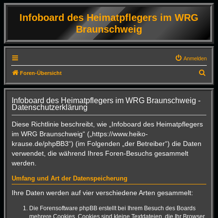
Infoboard des Heimatpflegers im WRG
Braunschweig
Anmelden
S
Foren-Übersicht
u
c
Infoboard des Heimatpflegers im WRG Braunschweig -
Datenschutzerklärung
h
e
Diese Richtlinie beschreibt, wie „Infoboard des Heimatpflegers
im WRG Braunschweig“ („https://www.heiko-
krause.de/phpBB3“) (im Folgenden „der Betreiber“) die Daten
verwendet, die während Ihres Foren-Besuchs gesammelt
werden.
Umfang und Art der Datenspeicherung
Ihre Daten werden auf vier verschiedene Arten gesammelt:
Die Forensoftware phpBB erstellt bei Ihrem Besuch des Boards
mehrere Cookies. Cookies sind kleine Textdateien, die Ihr Browser