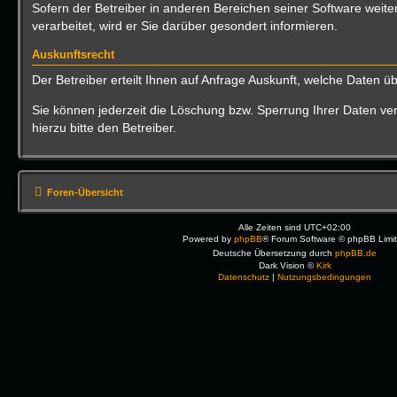
Sofern der Betreiber in anderen Bereichen seiner Software wei
verarbeitet, wird er Sie darüber gesondert informieren.
Auskunftsrecht
Der Betreiber erteilt Ihnen auf Anfrage Auskunft, welche Daten üb
Sie können jederzeit die Löschung bzw. Sperrung Ihrer Daten ver
hierzu bitte den Betreiber.
Foren-Übersicht
Alle Zeiten sind
UTC+02:00
Powered by
phpBB
® Forum Software © phpBB Limi
Deutsche Übersetzung durch
phpBB.de
Dark Vision ©
Kirk
Datenschutz
|
Nutzungsbedingungen