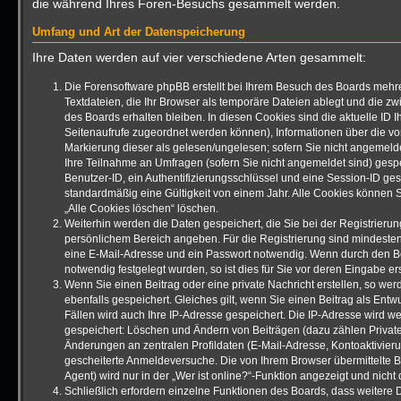
die während Ihres Foren-Besuchs gesammelt werden.
Umfang und Art der Datenspeicherung
Ihre Daten werden auf vier verschiedene Arten gesammelt:
Die Forensoftware phpBB erstellt bei Ihrem Besuch des Boards mehre
Textdateien, die Ihr Browser als temporäre Dateien ablegt und die z
des Boards erhalten bleiben. In diesen Cookies sind die aktuelle ID Ih
Seitenaufrufe zugeordnet werden können), Informationen über die vo
Markierung dieser als gelesen/ungelesen; sofern Sie nicht angemelde
Ihre Teilnahme an Umfragen (sofern Sie nicht angemeldet sind) gespe
Benutzer-ID, ein Authentifizierungsschlüssel und eine Session-ID ge
standardmäßig eine Gültigkeit von einem Jahr. Alle Cookies können Si
„Alle Cookies löschen“ löschen.
Weiterhin werden die Daten gespeichert, die Sie bei der Registrierung
persönlichem Bereich angeben. Für die Registrierung sind mindeste
eine E-Mail-Adresse und ein Passwort notwendig. Wenn durch den Be
notwendig festgelegt wurden, so ist dies für Sie vor deren Eingabe ers
Wenn Sie einen Beitrag oder eine private Nachricht erstellen, so we
ebenfalls gespeichert. Gleiches gilt, wenn Sie einen Beitrag als Entw
Fällen wird auch Ihre IP-Adresse gespeichert. Die IP-Adresse wird we
gespeichert: Löschen und Ändern von Beiträgen (dazu zählen Privat
Änderungen an zentralen Profildaten (E-Mail-Adresse, Kontoaktivier
gescheiterte Anmeldeversuche. Die von Ihrem Browser übermittelte
Agent) wird nur in der „Wer ist online?“-Funktion angezeigt und nicht
Schließlich erfordern einzelne Funktionen des Boards, dass weitere