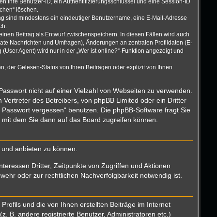
n Ihre Benutzer-ID, ein Authentifizierungsschlüssel und eine Session-ID
schen“ löschen.
rung sind mindestens ein eindeutiger Benutzername, eine E-Mail-Adresse
ch.
einen Beitrag als Entwurf zwischenspeichern. In diesen Fällen wird auch
vate Nachrichten und Umfragen), Änderungen an zentralen Profildaten (E-
User Agent) wird nur in der „Wer ist online?“-Funktion angezeigt und
, der Gelesen-Status von Ihren Beiträgen oder explizit von Ihnen
 Passwort nicht auf einer Vielzahl von Webseiten zu verwenden.
Vertreter des Betreibers, von phpBB Limited oder ein Dritter
n Passwort vergessen“ benutzen. Die phpBB-Software fragt Sie
 mit dem Sie dann auf das Board zugreifen können.
n und anbieten zu können.
teressen Dritter, Zeitpunkte von Zugriffen und Aktionen
hr oder zur rechtlichen Nachverfolgbarkeit notwendig ist.
ofils und die von Ihnen erstellten Beiträge im Internet
. B. andere registrierte Benutzer, Administratoren etc.)