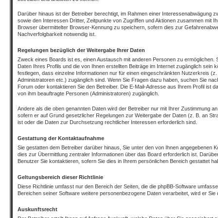
Darüber hinaus ist der Betreiber berechtigt, im Rahmen einer Interessenabwägung z
sowie den Interessen Dritter, Zeitpunkte von Zugriffen und Aktionen zusammen mit I
Browser übermittelter Browser-Kennung zu speichern, sofern dies zur Gefahrenabwe
Nachverfolgbarkeit notwendig ist.
Regelungen bezüglich der Weitergabe Ihrer Daten
Zweck eines Boards ist es, einen Austausch mit anderen Personen zu ermöglichen. S
Daten Ihres Profils und die von Ihnen erstellten Beiträge im Internet zugänglich sein
festlegen, dass einzelne Informationen nur für einen eingeschränkten Nutzerkreis (z. 
Administratoren etc.) zugänglich sind. Wenn Sie Fragen dazu haben, suchen Sie na
Forum oder kontaktieren Sie den Betreiber. Die E-Mail-Adresse aus Ihrem Profil ist da
von ihm beauftragte Personen (Administratoren) zugänglich.
Andere als die oben genannten Daten wird der Betreiber nur mit Ihrer Zustimmung an Dr
sofern er auf Grund gesetzlicher Regelungen zur Weitergabe der Daten (z. B. an Stra
ist oder die Daten zur Durchsetzung rechtlicher Interessen erforderlich sind.
Gestattung der Kontaktaufnahme
Sie gestatten dem Betreiber darüber hinaus, Sie unter den von Ihnen angegebenen Ko
dies zur Übermittlung zentraler Informationen über das Board erforderlich ist. Darüb
Benutzer Sie kontaktieren, sofern Sie dies in Ihrem persönlichen Bereich gestattet ha
Geltungsbereich dieser Richtlinie
Diese Richtlinie umfasst nur den Bereich der Seiten, die die phpBB-Software umfasse
Bereichen seiner Software weitere personenbezogene Daten verarbeitet, wird er Sie 
Auskunftsrecht