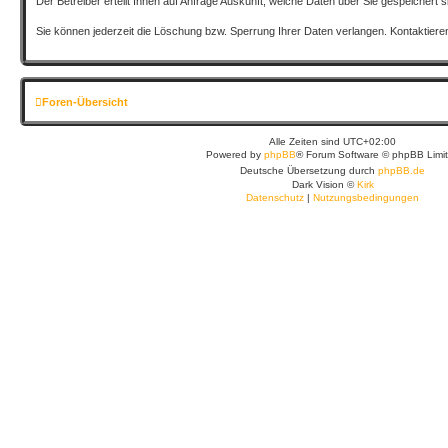
Der Betreiber erteilt Ihnen auf Anfrage Auskunft, welche Daten über Sie gespeichert s
Sie können jederzeit die Löschung bzw. Sperrung Ihrer Daten verlangen. Kontaktieren 
Foren-Übersicht
Alle Zeiten sind
UTC+02:00
Powered by
phpBB
® Forum Software © phpBB Limi
Deutsche Übersetzung durch
phpBB.de
Dark Vision ©
Kirk
Datenschutz
|
Nutzungsbedingungen