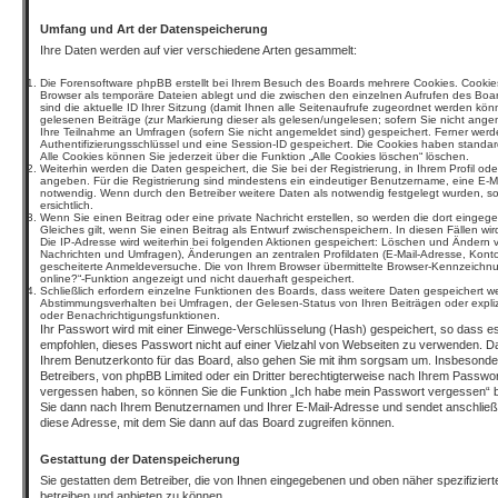
Umfang und Art der Datenspeicherung
Ihre Daten werden auf vier verschiedene Arten gesammelt:
Die Forensoftware phpBB erstellt bei Ihrem Besuch des Boards mehrere Cookies. Cookies 
Browser als temporäre Dateien ablegt und die zwischen den einzelnen Aufrufen des Boar
sind die aktuelle ID Ihrer Sitzung (damit Ihnen alle Seitenaufrufe zugeordnet werden kö
gelesenen Beiträge (zur Markierung dieser als gelesen/ungelesen; sofern Sie nicht ange
Ihre Teilnahme an Umfragen (sofern Sie nicht angemeldet sind) gespeichert. Ferner werd
Authentifizierungsschlüssel und eine Session-ID gespeichert. Die Cookies haben standar
Alle Cookies können Sie jederzeit über die Funktion „Alle Cookies löschen“ löschen.
Weiterhin werden die Daten gespeichert, die Sie bei der Registrierung, in Ihrem Profil od
angeben. Für die Registrierung sind mindestens ein eindeutiger Benutzername, eine E-M
notwendig. Wenn durch den Betreiber weitere Daten als notwendig festgelegt wurden, so 
ersichtlich.
Wenn Sie einen Beitrag oder eine private Nachricht erstellen, so werden die dort einge
Gleiches gilt, wenn Sie einen Beitrag als Entwurf zwischenspeichern. In diesen Fällen wi
Die IP-Adresse wird weiterhin bei folgenden Aktionen gespeichert: Löschen und Ändern 
Nachrichten und Umfragen), Änderungen an zentralen Profildaten (E-Mail-Adresse, Konto
gescheiterte Anmeldeversuche. Die von Ihrem Browser übermittelte Browser-Kennzeichnung
online?“-Funktion angezeigt und nicht dauerhaft gespeichert.
Schließlich erfordern einzelne Funktionen des Boards, dass weitere Daten gespeichert 
Abstimmungsverhalten bei Umfragen, der Gelesen-Status von Ihren Beiträgen oder expli
oder Benachrichtigungsfunktionen.
Ihr Passwort wird mit einer Einwege-Verschlüsselung (Hash) gespeichert, so dass es
empfohlen, dieses Passwort nicht auf einer Vielzahl von Webseiten zu verwenden. Da
Ihrem Benutzerkonto für das Board, also gehen Sie mit ihm sorgsam um. Insbesondere
Betreibers, von phpBB Limited oder ein Dritter berechtigterweise nach Ihrem Passwort
vergessen haben, so können Sie die Funktion „Ich habe mein Passwort vergessen“ 
Sie dann nach Ihrem Benutzernamen und Ihrer E-Mail-Adresse und sendet anschließ
diese Adresse, mit dem Sie dann auf das Board zugreifen können.
Gestattung der Datenspeicherung
Sie gestatten dem Betreiber, die von Ihnen eingegebenen und oben näher spezifizie
betreiben und anbieten zu können.