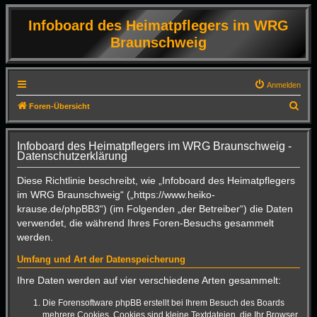
Infoboard des Heimatpflegers im WRG
Braunschweig
Anmelden
S
Foren-Übersicht
u
c
Infoboard des Heimatpflegers im WRG Braunschweig -
Datenschutzerklärung
h
e
Diese Richtlinie beschreibt, wie „Infoboard des Heimatpflegers
im WRG Braunschweig“ („https://www.heiko-
krause.de/phpBB3“) (im Folgenden „der Betreiber“) die Daten
verwendet, die während Ihres Foren-Besuchs gesammelt
werden.
Umfang und Art der Datenspeicherung
Ihre Daten werden auf vier verschiedene Arten gesammelt:
Die Forensoftware phpBB erstellt bei Ihrem Besuch des Boards
mehrere Cookies. Cookies sind kleine Textdateien, die Ihr Browser