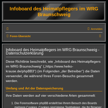
Infoboard des Heimatpflegers im WRG
Braunschweig
Anmelden
S
Foren-Übersicht
u
c
Infoboard des Heimatpflegers im WRG Braunschweig -
Datenschutzerklärung
h
e
Diese Richtlinie beschreibt, wie „Infoboard des Heimatpflegers
im WRG Braunschweig“ („https://www.heiko-
krause.de/phpBB3“) (im Folgenden „der Betreiber“) die Daten
verwendet, die während Ihres Foren-Besuchs gesammelt
werden.
Umfang und Art der Datenspeicherung
Ihre Daten werden auf vier verschiedene Arten gesammelt:
Die Forensoftware phpBB erstellt bei Ihrem Besuch des Boards
mehrere Cookies. Cookies sind kleine Textdateien, die Ihr Browser