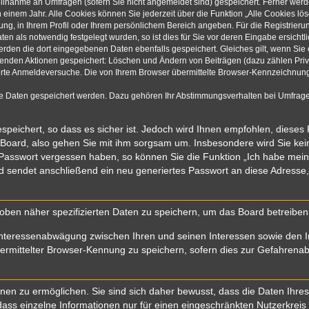
eilnahme an Umfragen (sofern Sie nicht angemeldet sind) gespeichert. Ferner werde
einem Jahr. Alle Cookies können Sie jederzeit über die Funktion „Alle Cookies lö
rung, in Ihrem Profil oder Ihrem persönlichem Bereich angeben. Für die Registrie
n als notwendig festgelegt wurden, so ist dies für Sie vor deren Eingabe ersichtli
werden die dort eingegebenen Daten ebenfalls gespeichert. Gleiches gilt, wenn Sie 
olgenden Aktionen gespeichert: Löschen und Ändern von Beiträgen (dazu zählen Pri
rte Anmeldeversuche. Die von Ihrem Browser übermittelte Browser-Kennzeichnung (
re Daten gespeichert werden. Dazu gehören Ihr Abstimmungsverhalten bei Umfragen
speichert, so dass es sicher ist. Jedoch wird Ihnen empfohlen, dieses
 Board, also gehen Sie mit ihm sorgsam um. Insbesondere wird Sie kein 
r Passwort vergessen haben, so können Sie die Funktion „Ich habe mei
sendet anschließend ein neu generiertes Passwort an diese Adresse,
oben näher spezifizierten Daten zu speichern, um das Board betreibe
Interessenabwägung zwischen Ihren und seinen Interessen sowie den In
mittelter Browser-Kennung zu speichern, sofern dies zur Gefahrenabwe
n zu ermöglichen. Sie sind sich daher bewusst, dass die Daten Ihres Pr
ass einzelne Informationen nur für einen eingeschränkten Nutzerkreis (z