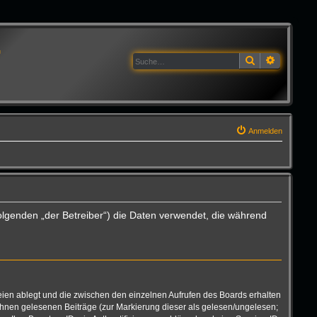
G
Suche
Erweitert
Anmelden
olgenden „der Betreiber“) die Daten verwendet, die während
eien ablegt und die zwischen den einzelnen Aufrufen des Boards erhalten
n Ihnen gelesenen Beiträge (zur Markierung dieser als gelesen/ungelesen;