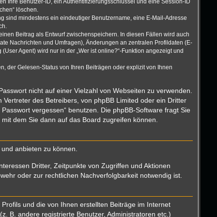
n Ihre Benutzer-ID, ein Authentifizierungsschlüssel und eine Session-ID
schen“ löschen.
rung sind mindestens ein eindeutiger Benutzername, eine E-Mail-Adresse
ch.
einen Beitrag als Entwurf zwischenspeichern. In diesen Fällen wird auch
vate Nachrichten und Umfragen), Änderungen an zentralen Profildaten (E-
User Agent) wird nur in der „Wer ist online?“-Funktion angezeigt und
, der Gelesen-Status von Ihren Beiträgen oder explizit von Ihnen
 Passwort nicht auf einer Vielzahl von Webseiten zu verwenden.
Vertreter des Betreibers, von phpBB Limited oder ein Dritter
n Passwort vergessen“ benutzen. Die phpBB-Software fragt Sie
 mit dem Sie dann auf das Board zugreifen können.
n und anbieten zu können.
teressen Dritter, Zeitpunkte von Zugriffen und Aktionen
hr oder zur rechtlichen Nachverfolgbarkeit notwendig ist.
ofils und die von Ihnen erstellten Beiträge im Internet
. B. andere registrierte Benutzer, Administratoren etc.)