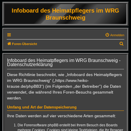
Infoboard des Heimatpflegers im WRG
Braunschweig
Anmelden
S
Foren-Übersicht
u
c
Infoboard des Heimatpflegers im WRG Braunschweig -
Datenschutzerklärung
h
e
Diese Richtlinie beschreibt, wie „Infoboard des Heimatpflegers
im WRG Braunschweig“ („https://www.heiko-
krause.de/phpBB3“) (im Folgenden „der Betreiber“) die Daten
verwendet, die während Ihres Foren-Besuchs gesammelt
werden.
Umfang und Art der Datenspeicherung
Ihre Daten werden auf vier verschiedene Arten gesammelt:
Die Forensoftware phpBB erstellt bei Ihrem Besuch des Boards
mehrere Cookies. Cookies sind kleine Textdateien, die Ihr Browser