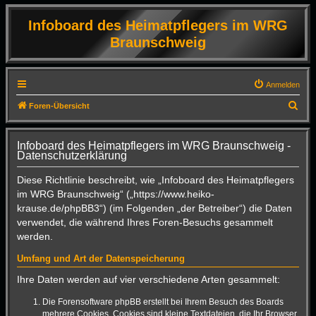
Infoboard des Heimatpflegers im WRG
Braunschweig
Anmelden
S
Foren-Übersicht
u
c
Infoboard des Heimatpflegers im WRG Braunschweig -
Datenschutzerklärung
h
e
Diese Richtlinie beschreibt, wie „Infoboard des Heimatpflegers
im WRG Braunschweig“ („https://www.heiko-
krause.de/phpBB3“) (im Folgenden „der Betreiber“) die Daten
verwendet, die während Ihres Foren-Besuchs gesammelt
werden.
Umfang und Art der Datenspeicherung
Ihre Daten werden auf vier verschiedene Arten gesammelt:
Die Forensoftware phpBB erstellt bei Ihrem Besuch des Boards
mehrere Cookies. Cookies sind kleine Textdateien, die Ihr Browser