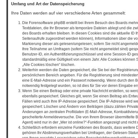
Umfang und Art der Datenspeicherung
Ihre Daten werden auf vier verschiedene Arten gesammelt:
Die Forensoftware phpBB erstellt bei Ihrem Besuch des Boards mehre
Textdateien, die Ihr Browser als temporäre Dateien ablegt und die z
des Boards erhalten bleiben. In diesen Cookies sind die aktuelle ID Ih
Seitenaufrufe zugeordnet werden können), Informationen über die vo
Markierung dieser als gelesen/ungelesen; sofern Sie nicht angemelde
Ihre Teilnahme an Umfragen (sofern Sie nicht angemeldet sind) gespe
Benutzer-ID, ein Authentifizierungsschlüssel und eine Session-ID ge
standardmäßig eine Gültigkeit von einem Jahr. Alle Cookies können Si
„Alle Cookies löschen“ löschen.
Weiterhin werden die Daten gespeichert, die Sie bei der Registrierung
persönlichem Bereich angeben. Für die Registrierung sind mindeste
eine E-Mail-Adresse und ein Passwort notwendig. Wenn durch den Be
notwendig festgelegt wurden, so ist dies für Sie vor deren Eingabe ers
Wenn Sie einen Beitrag oder eine private Nachricht erstellen, so we
ebenfalls gespeichert. Gleiches gilt, wenn Sie einen Beitrag als Entw
Fällen wird auch Ihre IP-Adresse gespeichert. Die IP-Adresse wird we
gespeichert: Löschen und Ändern von Beiträgen (dazu zählen Privat
Änderungen an zentralen Profildaten (E-Mail-Adresse, Kontoaktivier
gescheiterte Anmeldeversuche. Die von Ihrem Browser übermittelte
Agent) wird nur in der „Wer ist online?“-Funktion angezeigt und nicht
Schließlich erfordern einzelne Funktionen des Boards, dass weitere
gehören Ihr Abstimmungsverhalten bei Umfragen, der Gelesen-Status 