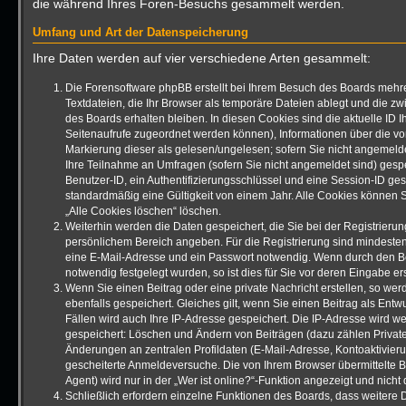
die während Ihres Foren-Besuchs gesammelt werden.
Umfang und Art der Datenspeicherung
Ihre Daten werden auf vier verschiedene Arten gesammelt:
Die Forensoftware phpBB erstellt bei Ihrem Besuch des Boards mehre
Textdateien, die Ihr Browser als temporäre Dateien ablegt und die z
des Boards erhalten bleiben. In diesen Cookies sind die aktuelle ID Ih
Seitenaufrufe zugeordnet werden können), Informationen über die vo
Markierung dieser als gelesen/ungelesen; sofern Sie nicht angemelde
Ihre Teilnahme an Umfragen (sofern Sie nicht angemeldet sind) gespe
Benutzer-ID, ein Authentifizierungsschlüssel und eine Session-ID ge
standardmäßig eine Gültigkeit von einem Jahr. Alle Cookies können Si
„Alle Cookies löschen“ löschen.
Weiterhin werden die Daten gespeichert, die Sie bei der Registrierung
persönlichem Bereich angeben. Für die Registrierung sind mindeste
eine E-Mail-Adresse und ein Passwort notwendig. Wenn durch den Be
notwendig festgelegt wurden, so ist dies für Sie vor deren Eingabe ers
Wenn Sie einen Beitrag oder eine private Nachricht erstellen, so we
ebenfalls gespeichert. Gleiches gilt, wenn Sie einen Beitrag als Entw
Fällen wird auch Ihre IP-Adresse gespeichert. Die IP-Adresse wird we
gespeichert: Löschen und Ändern von Beiträgen (dazu zählen Privat
Änderungen an zentralen Profildaten (E-Mail-Adresse, Kontoaktivier
gescheiterte Anmeldeversuche. Die von Ihrem Browser übermittelte
Agent) wird nur in der „Wer ist online?“-Funktion angezeigt und nicht
Schließlich erfordern einzelne Funktionen des Boards, dass weitere