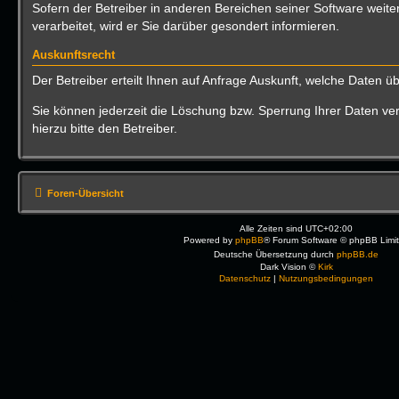
Sofern der Betreiber in anderen Bereichen seiner Software wei
verarbeitet, wird er Sie darüber gesondert informieren.
Auskunftsrecht
Der Betreiber erteilt Ihnen auf Anfrage Auskunft, welche Daten üb
Sie können jederzeit die Löschung bzw. Sperrung Ihrer Daten ver
hierzu bitte den Betreiber.
Foren-Übersicht
Alle Zeiten sind
UTC+02:00
Powered by
phpBB
® Forum Software © phpBB Limi
Deutsche Übersetzung durch
phpBB.de
Dark Vision ©
Kirk
Datenschutz
|
Nutzungsbedingungen