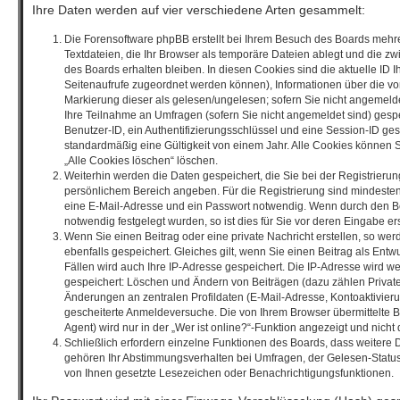
Ihre Daten werden auf vier verschiedene Arten gesammelt:
Die Forensoftware phpBB erstellt bei Ihrem Besuch des Boards mehre
Textdateien, die Ihr Browser als temporäre Dateien ablegt und die z
des Boards erhalten bleiben. In diesen Cookies sind die aktuelle ID Ih
Seitenaufrufe zugeordnet werden können), Informationen über die vo
Markierung dieser als gelesen/ungelesen; sofern Sie nicht angemelde
Ihre Teilnahme an Umfragen (sofern Sie nicht angemeldet sind) gespe
Benutzer-ID, ein Authentifizierungsschlüssel und eine Session-ID ge
standardmäßig eine Gültigkeit von einem Jahr. Alle Cookies können Si
„Alle Cookies löschen“ löschen.
Weiterhin werden die Daten gespeichert, die Sie bei der Registrierung
persönlichem Bereich angeben. Für die Registrierung sind mindeste
eine E-Mail-Adresse und ein Passwort notwendig. Wenn durch den Be
notwendig festgelegt wurden, so ist dies für Sie vor deren Eingabe ers
Wenn Sie einen Beitrag oder eine private Nachricht erstellen, so we
ebenfalls gespeichert. Gleiches gilt, wenn Sie einen Beitrag als Entw
Fällen wird auch Ihre IP-Adresse gespeichert. Die IP-Adresse wird we
gespeichert: Löschen und Ändern von Beiträgen (dazu zählen Privat
Änderungen an zentralen Profildaten (E-Mail-Adresse, Kontoaktivier
gescheiterte Anmeldeversuche. Die von Ihrem Browser übermittelte
Agent) wird nur in der „Wer ist online?“-Funktion angezeigt und nicht
Schließlich erfordern einzelne Funktionen des Boards, dass weitere
gehören Ihr Abstimmungsverhalten bei Umfragen, der Gelesen-Status 
von Ihnen gesetzte Lesezeichen oder Benachrichtigungsfunktionen.