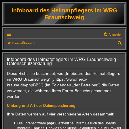
Infoboard des Heimatpflegers im WRG
Braunschweig
Anmelden
S
Foren-Übersicht
u
c
Infoboard des Heimatpflegers im WRG Braunschweig -
Datenschutzerklärung
h
e
Diese Richtlinie beschreibt, wie „Infoboard des Heimatpflegers
im WRG Braunschweig“ („https://www.heiko-
krause.de/phpBB3“) (im Folgenden „der Betreiber“) die Daten
verwendet, die während Ihres Foren-Besuchs gesammelt
werden.
Umfang und Art der Datenspeicherung
Ihre Daten werden auf vier verschiedene Arten gesammelt:
Die Forensoftware phpBB erstellt bei Ihrem Besuch des Boards
mehrere Cookies. Cookies sind kleine Textdateien, die Ihr Browser