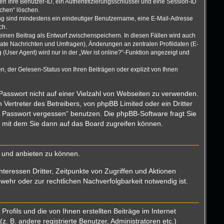
n Ihre Benutzer-ID, ein Authentifizierungsschlüssel und eine Session-ID
schen“ löschen.
rung sind mindestens ein eindeutiger Benutzername, eine E-Mail-Adresse
ch.
einen Beitrag als Entwurf zwischenspeichern. In diesen Fällen wird auch
vate Nachrichten und Umfragen), Änderungen an zentralen Profildaten (E-
User Agent) wird nur in der „Wer ist online?“-Funktion angezeigt und
, der Gelesen-Status von Ihren Beiträgen oder explizit von Ihnen
 Passwort nicht auf einer Vielzahl von Webseiten zu verwenden.
Vertreter des Betreibers, von phpBB Limited oder ein Dritter
n Passwort vergessen“ benutzen. Die phpBB-Software fragt Sie
 mit dem Sie dann auf das Board zugreifen können.
n und anbieten zu können.
teressen Dritter, Zeitpunkte von Zugriffen und Aktionen
hr oder zur rechtlichen Nachverfolgbarkeit notwendig ist.
ofils und die von Ihnen erstellten Beiträge im Internet
. B. andere registrierte Benutzer, Administratoren etc.)