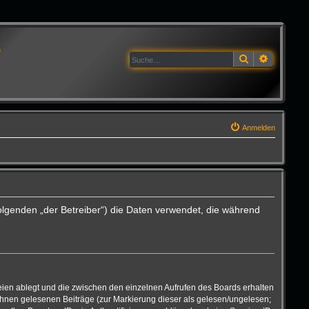
G
Suche
Erweitert
Anmelden
olgenden „der Betreiber“) die Daten verwendet, die während
eien ablegt und die zwischen den einzelnen Aufrufen des Boards erhalten
n Ihnen gelesenen Beiträge (zur Markierung dieser als gelesen/ungelesen;