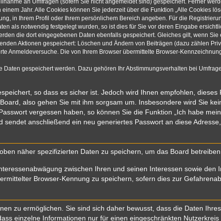
eilnahme an Umfragen (sofern Sie nicht angemeldet sind) gespeichert. Ferner werde
einem Jahr. Alle Cookies können Sie jederzeit über die Funktion „Alle Cookies lö
rung, in Ihrem Profil oder Ihrem persönlichem Bereich angeben. Für die Registrie
n als notwendig festgelegt wurden, so ist dies für Sie vor deren Eingabe ersichtli
werden die dort eingegebenen Daten ebenfalls gespeichert. Gleiches gilt, wenn Sie 
olgenden Aktionen gespeichert: Löschen und Ändern von Beiträgen (dazu zählen Pri
rte Anmeldeversuche. Die von Ihrem Browser übermittelte Browser-Kennzeichnung (
re Daten gespeichert werden. Dazu gehören Ihr Abstimmungsverhalten bei Umfragen
speichert, so dass es sicher ist. Jedoch wird Ihnen empfohlen, dieses
 Board, also gehen Sie mit ihm sorgsam um. Insbesondere wird Sie kein 
r Passwort vergessen haben, so können Sie die Funktion „Ich habe mei
sendet anschließend ein neu generiertes Passwort an diese Adresse,
oben näher spezifizierten Daten zu speichern, um das Board betreibe
Interessenabwägung zwischen Ihren und seinen Interessen sowie den In
mittelter Browser-Kennung zu speichern, sofern dies zur Gefahrenabwe
n zu ermöglichen. Sie sind sich daher bewusst, dass die Daten Ihres Pr
ass einzelne Informationen nur für einen eingeschränkten Nutzerkreis (z