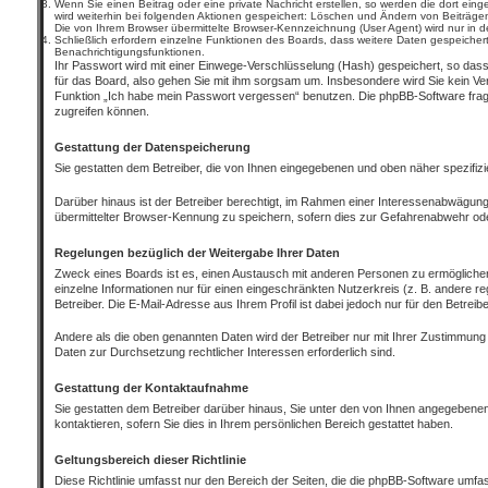
Wenn Sie einen Beitrag oder eine private Nachricht erstellen, so werden die dort ein
wird weiterhin bei folgenden Aktionen gespeichert: Löschen und Ändern von Beiträge
Die von Ihrem Browser übermittelte Browser-Kennzeichnung (User Agent) wird nur in de
Schließlich erfordern einzelne Funktionen des Boards, dass weitere Daten gespeiche
Benachrichtigungsfunktionen.
Ihr Passwort wird mit einer Einwege-Verschlüsselung (Hash) gespeichert, so dass
für das Board, also gehen Sie mit ihm sorgsam um. Insbesondere wird Sie kein Ver
Funktion „Ich habe mein Passwort vergessen“ benutzen. Die phpBB-Software frag
zugreifen können.
Gestattung der Datenspeicherung
Sie gestatten dem Betreiber, die von Ihnen eingegebenen und oben näher spezifiz
Darüber hinaus ist der Betreiber berechtigt, im Rahmen einer Interessenabwägung
übermittelter Browser-Kennung zu speichern, sofern dies zur Gefahrenabwehr oder
Regelungen bezüglich der Weitergabe Ihrer Daten
Zweck eines Boards ist es, einen Austausch mit anderen Personen zu ermöglichen. S
einzelne Informationen nur für einen eingeschränkten Nutzerkreis (z. B. andere r
Betreiber. Die E-Mail-Adresse aus Ihrem Profil ist dabei jedoch nur für den Betrei
Andere als die oben genannten Daten wird der Betreiber nur mit Ihrer Zustimmung an
Daten zur Durchsetzung rechtlicher Interessen erforderlich sind.
Gestattung der Kontaktaufnahme
Sie gestatten dem Betreiber darüber hinaus, Sie unter den von Ihnen angegebenen 
kontaktieren, sofern Sie dies in Ihrem persönlichen Bereich gestattet haben.
Geltungsbereich dieser Richtlinie
Diese Richtlinie umfasst nur den Bereich der Seiten, die die phpBB-Software umfa