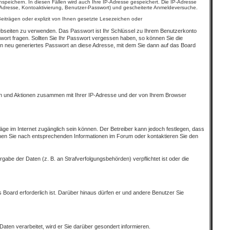
nspeichern. In diesen Fällen wird auch Ihre IP-Adresse gespeichert. Die IP-Adresse
-Adresse, Kontoaktivierung, Benutzer-Passwort) und gescheiterte Anmeldeversuche.
eiträgen oder explizit von Ihnen gesetzte Lesezeichen oder
Webseiten zu verwenden. Das Passwort ist Ihr Schlüssel zu Ihrem Benutzerkonto
wort fragen. Sollten Sie Ihr Passwort vergessen haben, so können Sie die
n neu generiertes Passwort an diese Adresse, mit dem Sie dann auf das Board
fen und Aktionen zusammen mit Ihrer IP-Adresse und der von Ihrem Browser
äge im Internet zugänglich sein können. Der Betreiber kann jedoch festlegen, dass
uchen Sie nach entsprechenden Informationen im Forum oder kontaktieren Sie den
gabe der Daten (z. B. an Strafverfolgungsbehörden) verpflichtet ist oder die
 Board erforderlich ist. Darüber hinaus dürfen er und andere Benutzer Sie
aten verarbeitet, wird er Sie darüber gesondert informieren.