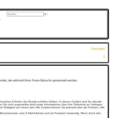
E
S
r
u
G
w
c
e
h
i
e
t
e
r
t
e
S
u
c
Anmelden
h
e
S
u
c
h
rwendet, die während Ihres Foren-Besuchs gesammelt werden.
e
inzelnen Aufrufen des Boards erhalten bleiben. In diesen Cookies sind die aktuelle
ern Sie nicht angemeldet sind) sowie Informationen über Ihre Teilnahme an Umfragen
 Gültigkeit von einem Jahr. Alle Cookies können Sie jederzeit über die Funktion „Alle
iger Benutzername, eine E-Mail-Adresse und ein Passwort notwendig. Wenn durch den