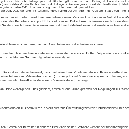
gegebenen Daten ebenfalls gespeichert. Gleiches gilt, wenn Sie einen Beitrag als Entwurf zwische
n (dazu zählen Private Nachrichten und Umfragen), Änderungen an zentralen Profildaten (E-Mail
r „Wer ist online?“-Funktion angezeigt und nicht dauerhaft gespeichert.
rt werden. Dazu gehören Ihr Abstimmungsverhalten bei Umfragen, der Gelesen-Status von Ihren B
 es sicher ist. Jedoch wird Ihnen empfohlen, dieses Passwort nicht auf einer Vielzahl von 
treter des Betreibers, von phpBB Limited oder ein Dritter berechtigterweise nach Ihrem Pass
t Sie dann nach Ihrem Benutzernamen und Ihrer E-Mail-Adresse und sendet anschließend ei
ierten Daten zu speichern, um das Board betreiben und anbieten zu können.
 zwischen Ihren und seinen Interessen sowie den Interessen Dritter, Zeitpunkte von Zugrif
 zur rechtlichen Nachverfolgbarkeit notwendig ist.
ie sind sich daher bewusst, dass die Daten Ihres Profils und die von Ihnen erstellten Beitr
egistrierte Benutzer, Administratoren etc.) zugänglich sind. Wenn Sie Fragen dazu haben, s
ber und von ihm beauftragte Personen (Administratoren) zugänglich.
 Dritte weitergeben. Dies gilt nicht, sofern er auf Grund gesetzlicher Regelungen zur Weiter
Kontaktdaten zu kontaktieren, sofern dies zur Übermittlung zentraler Informationen über das
ssen. Sofern der Betreiber in anderen Bereichen seiner Software weitere personenbezogene D