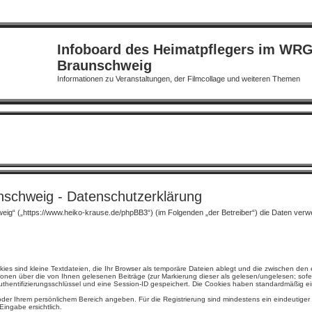
Infoboard des Heimatpflegers im WR
Braunschweig
Informationen zu Veranstaltungen, der Filmcollage und weiteren Themen
schweig - Datenschutzerklärung
weig“ („https://www.heiko-krause.de/phpBB3“) (im Folgenden „der Betreiber“) die Daten ve
s sind kleine Textdateien, die Ihr Browser als temporäre Dateien ablegt und die zwischen den e
tionen über die von Ihnen gelesenen Beiträge (zur Markierung dieser als gelesen/ungelesen; sof
uthentifizierungsschlüssel und eine Session-ID gespeichert. Die Cookies haben standardmäßig eine
fil oder Ihrem persönlichem Bereich angeben. Für die Registrierung sind mindestens ein eindeut
Eingabe ersichtlich.