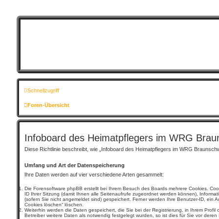
Schnellzugriff
Foren-Übersicht
Infoboard des Heimatpflegers im WRG Braun
Diese Richtlinie beschreibt, wie „Infoboard des Heimatpflegers im WRG Braunsch
Umfang und Art der Datenspeicherung
Ihre Daten werden auf vier verschiedene Arten gesammelt:
Die Forensoftware phpBB erstellt bei Ihrem Besuch des Boards mehrere Cookies. Cookie
ID Ihrer Sitzung (damit Ihnen alle Seitenaufrufe zugeordnet werden können), Informa
(sofern Sie nicht angemeldet sind) gespeichert. Ferner werden Ihre Benutzer-ID, ein A
Cookies löschen“ löschen.
Weiterhin werden die Daten gespeichert, die Sie bei der Registrierung, in Ihrem Pro
Betreiber weitere Daten als notwendig festgelegt wurden, so ist dies für Sie vor deren 