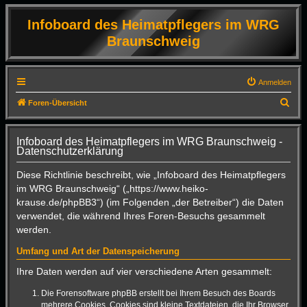
Infoboard des Heimatpflegers im WRG
Braunschweig
Anmelden
S
Foren-Übersicht
u
c
Infoboard des Heimatpflegers im WRG Braunschweig -
Datenschutzerklärung
h
e
Diese Richtlinie beschreibt, wie „Infoboard des Heimatpflegers
im WRG Braunschweig“ („https://www.heiko-
krause.de/phpBB3“) (im Folgenden „der Betreiber“) die Daten
verwendet, die während Ihres Foren-Besuchs gesammelt
werden.
Umfang und Art der Datenspeicherung
Ihre Daten werden auf vier verschiedene Arten gesammelt:
Die Forensoftware phpBB erstellt bei Ihrem Besuch des Boards
mehrere Cookies. Cookies sind kleine Textdateien, die Ihr Browser