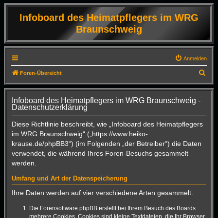
Infoboard des Heimatpflegers im WRG
Braunschweig
Anmelden
S
Foren-Übersicht
u
c
Infoboard des Heimatpflegers im WRG Braunschweig -
Datenschutzerklärung
h
e
Diese Richtlinie beschreibt, wie „Infoboard des Heimatpflegers
im WRG Braunschweig“ („https://www.heiko-
krause.de/phpBB3“) (im Folgenden „der Betreiber“) die Daten
verwendet, die während Ihres Foren-Besuchs gesammelt
werden.
Umfang und Art der Datenspeicherung
Ihre Daten werden auf vier verschiedene Arten gesammelt:
Die Forensoftware phpBB erstellt bei Ihrem Besuch des Boards
mehrere Cookies. Cookies sind kleine Textdateien, die Ihr Browser