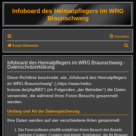
Infoboard des Heimatpflegers im WRG
Braunschweig
Anmelden
S
Foren-Übersicht
u
c
Infoboard des Heimatpflegers im WRG Braunschweig -
Datenschutzerklärung
h
e
Diese Richtlinie beschreibt, wie „Infoboard des Heimatpflegers
im WRG Braunschweig“ („https://www.heiko-
krause.de/phpBB3“) (im Folgenden „der Betreiber“) die Daten
verwendet, die während Ihres Foren-Besuchs gesammelt
werden.
Umfang und Art der Datenspeicherung
Ihre Daten werden auf vier verschiedene Arten gesammelt:
Die Forensoftware phpBB erstellt bei Ihrem Besuch des Boards
mehrere Cookies. Cookies sind kleine Textdateien, die Ihr Browser