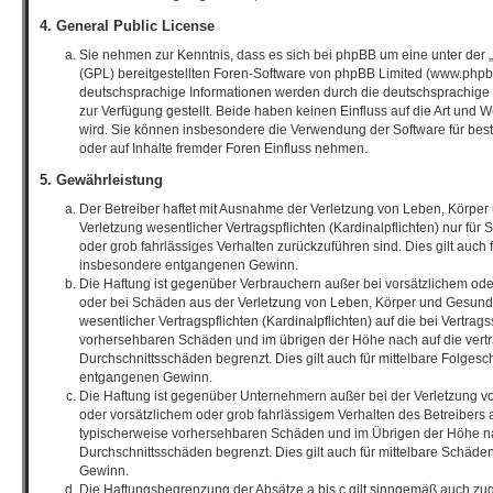
4. General Public License
Sie nehmen zur Kenntnis, dass es sich bei phpBB um eine unter der „
(GPL) bereitgestellten Foren-Software von phpBB Limited (www.phpb
deutschsprachige Informationen werden durch die deutschsprachig
zur Verfügung gestellt. Beide haben keinen Einfluss auf die Art und 
wird. Sie können insbesondere die Verwendung der Software für bes
oder auf Inhalte fremder Foren Einfluss nehmen.
5. Gewährleistung
Der Betreiber haftet mit Ausnahme der Verletzung von Leben, Körper
Verletzung wesentlicher Vertragspflichten (Kardinalpflichten) nur für 
oder grob fahrlässiges Verhalten zurückzuführen sind. Dies gilt auch
insbesondere entgangenen Gewinn.
Die Haftung ist gegenüber Verbrauchern außer bei vorsätzlichem ode
oder bei Schäden aus der Verletzung von Leben, Körper und Gesundh
wesentlicher Vertragspflichten (Kardinalpflichten) auf die bei Vertrag
vorhersehbaren Schäden und im übrigen der Höhe nach auf die vert
Durchschnittsschäden begrenzt. Dies gilt auch für mittelbare Folge
entgangenen Gewinn.
Die Haftung ist gegenüber Unternehmern außer bei der Verletzung 
oder vorsätzlichem oder grob fahrlässigem Verhalten des Betreibers a
typischerweise vorhersehbaren Schäden und im Übrigen der Höhe na
Durchschnittsschäden begrenzt. Dies gilt auch für mittelbare Schäd
Gewinn.
Die Haftungsbegrenzung der Absätze a bis c gilt sinngemäß auch zug