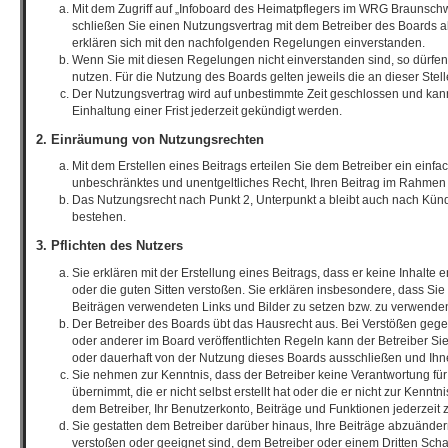
Mit dem Zugriff auf „Infoboard des Heimatpflegers im WRG Braunsch
schließen Sie einen Nutzungsvertrag mit dem Betreiber des Boards a
erklären sich mit den nachfolgenden Regelungen einverstanden.
Wenn Sie mit diesen Regelungen nicht einverstanden sind, so dürfen 
nutzen. Für die Nutzung des Boards gelten jeweils die an dieser Stel
Der Nutzungsvertrag wird auf unbestimmte Zeit geschlossen und kan
Einhaltung einer Frist jederzeit gekündigt werden.
2. Einräumung von Nutzungsrechten
Mit dem Erstellen eines Beitrags erteilen Sie dem Betreiber ein einfac
unbeschränktes und unentgeltliches Recht, Ihren Beitrag im Rahmen
Das Nutzungsrecht nach Punkt 2, Unterpunkt a bleibt auch nach Kü
bestehen.
3. Pflichten des Nutzers
Sie erklären mit der Erstellung eines Beitrags, dass er keine Inhalte 
oder die guten Sitten verstoßen. Sie erklären insbesondere, dass Sie 
Beiträgen verwendeten Links und Bilder zu setzen bzw. zu verwende
Der Betreiber des Boards übt das Hausrecht aus. Bei Verstößen ge
oder anderer im Board veröffentlichten Regeln kann der Betreiber 
oder dauerhaft von der Nutzung dieses Boards ausschließen und Ihne
Sie nehmen zur Kenntnis, dass der Betreiber keine Verantwortung für 
übernimmt, die er nicht selbst erstellt hat oder die er nicht zur Kenn
dem Betreiber, Ihr Benutzerkonto, Beiträge und Funktionen jederzeit 
Sie gestatten dem Betreiber darüber hinaus, Ihre Beiträge abzuänder
verstoßen oder geeignet sind, dem Betreiber oder einem Dritten Sch