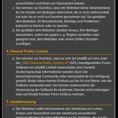
ausschließen und Ihnen ein Hausverbot erteilen.
Sie nehmen zur Kenntnis, dass der Betreiber keine Verantwortung
für die Inhalte von Beiträgen übernimmt, die er nicht selbst erstellt
hat oder die er nicht zur Kenntnis genommen hat. Sie gestatten
dem Betreiber, Ihr Benutzerkonto, Beiträge und Funktionen
jederzeit zu löschen oder zu sperren.
Sie gestatten dem Betreiber darüber hinaus, Ihre Beiträge
abzuändern, sofern sie gegen o. g. Regeln verstoßen oder
geeignet sind, dem Betreiber oder einem Dritten Schaden
zuzufügen.
4. General Public License
Sie nehmen zur Kenntnis, dass es sich bei phpBB um eine unter
der „
GNU General Public License v2
“ (GPL) bereitgestellten Foren-
Software von phpBB Limited (www.phpbb.com) handelt;
deutschsprachige Informationen werden durch die
deutschsprachige Community unter www.phpbb.de zur Verfügung
gestellt. Beide haben keinen Einfluss auf die Art und Weise, wie die
Software verwendet wird. Sie können insbesondere die
Verwendung der Software für bestimmte Zwecke nicht untersagen
oder auf Inhalte fremder Foren Einfluss nehmen.
5. Gewährleistung
Der Betreiber haftet mit Ausnahme der Verletzung von Leben,
Körper und Gesundheit und der Verletzung wesentlicher
Vertragspflichten (Kardinalpflichten) nur für Schäden, die auf ein