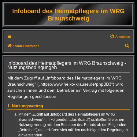
Infoboard des Heimatpflegers im WRG
Braunschweig
Anmelden
S
Foren-Übersicht
u
c
Infoboard des Heimatpflegers im WRG Braunschweig -
Nutzungsbedingungen
h
e
Mit dem Zugriff auf „Infoboard des Heimatpflegers im WRG
Braunschweig“ („https://www.heiko-krause.de/phpBB3“) wird
zwischen Ihnen und dem Betreiber ein Vertrag mit folgenden
Regelungen geschlossen:
1. Nutzungsvertrag
Mit dem Zugriff auf „Infoboard des Heimatpflegers im WRG
Braunschweig“ (im Folgenden „das Board“) schließen Sie einen
Nutzungsvertrag mit dem Betreiber des Boards ab (im Folgenden
„Betreiber“) und erklären sich mit den nachfolgenden Regelungen
einverstanden.