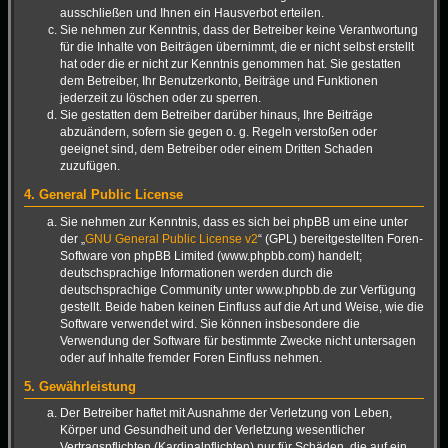
ausschließen und Ihnen ein Hausverbot erteilen.
Sie nehmen zur Kenntnis, dass der Betreiber keine Verantwortung
für die Inhalte von Beiträgen übernimmt, die er nicht selbst erstellt
hat oder die er nicht zur Kenntnis genommen hat. Sie gestatten
dem Betreiber, Ihr Benutzerkonto, Beiträge und Funktionen
jederzeit zu löschen oder zu sperren.
Sie gestatten dem Betreiber darüber hinaus, Ihre Beiträge
abzuändern, sofern sie gegen o. g. Regeln verstoßen oder
geeignet sind, dem Betreiber oder einem Dritten Schaden
zuzufügen.
4. General Public License
Sie nehmen zur Kenntnis, dass es sich bei phpBB um eine unter
der „
GNU General Public License v2
“ (GPL) bereitgestellten Foren-
Software von phpBB Limited (www.phpbb.com) handelt;
deutschsprachige Informationen werden durch die
deutschsprachige Community unter www.phpbb.de zur Verfügung
gestellt. Beide haben keinen Einfluss auf die Art und Weise, wie die
Software verwendet wird. Sie können insbesondere die
Verwendung der Software für bestimmte Zwecke nicht untersagen
oder auf Inhalte fremder Foren Einfluss nehmen.
5. Gewährleistung
Der Betreiber haftet mit Ausnahme der Verletzung von Leben,
Körper und Gesundheit und der Verletzung wesentlicher
Vertragspflichten (Kardinalpflichten) nur für Schäden, die auf ein