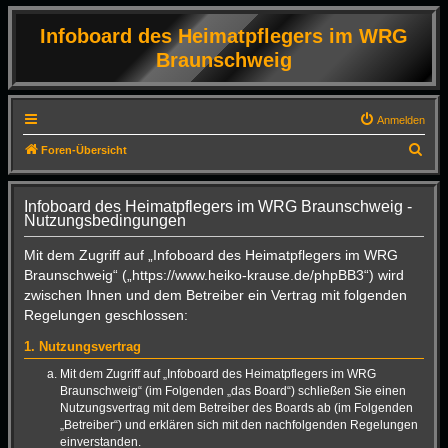
Infoboard des Heimatpflegers im WRG
Braunschweig
Anmelden
S
Foren-Übersicht
u
c
Infoboard des Heimatpflegers im WRG Braunschweig -
Nutzungsbedingungen
h
e
Mit dem Zugriff auf „Infoboard des Heimatpflegers im WRG
Braunschweig“ („https://www.heiko-krause.de/phpBB3“) wird
zwischen Ihnen und dem Betreiber ein Vertrag mit folgenden
Regelungen geschlossen:
1. Nutzungsvertrag
Mit dem Zugriff auf „Infoboard des Heimatpflegers im WRG
Braunschweig“ (im Folgenden „das Board“) schließen Sie einen
Nutzungsvertrag mit dem Betreiber des Boards ab (im Folgenden
„Betreiber“) und erklären sich mit den nachfolgenden Regelungen
einverstanden.