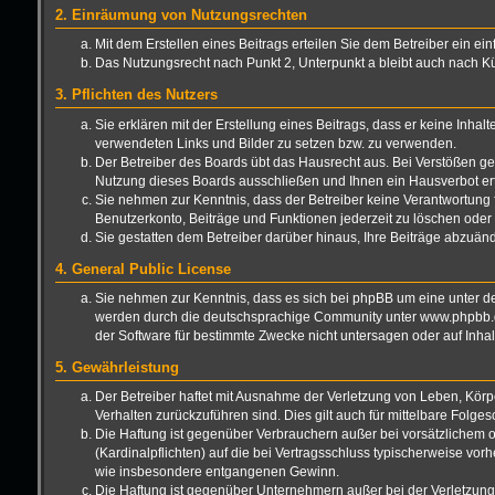
2. Einräumung von Nutzungsrechten
Mit dem Erstellen eines Beitrags erteilen Sie dem Betreiber ein e
Das Nutzungsrecht nach Punkt 2, Unterpunkt a bleibt auch nach 
3. Pflichten des Nutzers
Sie erklären mit der Erstellung eines Beitrags, dass er keine Inhal
verwendeten Links und Bilder zu setzen bzw. zu verwenden.
Der Betreiber des Boards übt das Hausrecht aus. Bei Verstößen g
Nutzung dieses Boards ausschließen und Ihnen ein Hausverbot ert
Sie nehmen zur Kenntnis, dass der Betreiber keine Verantwortung für
Benutzerkonto, Beiträge und Funktionen jederzeit zu löschen oder 
Sie gestatten dem Betreiber darüber hinaus, Ihre Beiträge abzuän
4. General Public License
Sie nehmen zur Kenntnis, dass es sich bei phpBB um eine unter de
werden durch die deutschsprachige Community unter www.phpbb.de 
der Software für bestimmte Zwecke nicht untersagen oder auf Inha
5. Gewährleistung
Der Betreiber haftet mit Ausnahme der Verletzung von Leben, Körper
Verhalten zurückzuführen sind. Dies gilt auch für mittelbare Fo
Die Haftung ist gegenüber Verbrauchern außer bei vorsätzlichem o
(Kardinalpflichten) auf die bei Vertragsschluss typischerweise vo
wie insbesondere entgangenen Gewinn.
Die Haftung ist gegenüber Unternehmern außer bei der Verletzung 