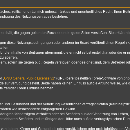
infaches, zeitlich und räumlich unbeschränktes und unentgeltliches Recht, Ihren B
Kündigung des Nutzungsvertrages bestehen.
te enthält, die gegen geltendes Recht oder die guten Sitten verstoßen. Sie erklären
egen diese Nutzungsbedingungen oder anderer im Board veröffentlichten Regeln k
eilen.
 die Inhalte von Beiträgen übernimmt, die er nicht selbst erstellt hat oder die er 
zu sperren.
dern, sofern sie gegen o. g. Regeln verstoßen oder geeignet sind, dem Betreiber 
r „
GNU General Public License v2
“ (GPL) bereitgestellten Foren-Software von p
zur Verfügung gestellt. Beide haben keinen Einfluss auf die Art und Weise, wie
lte fremder Foren Einfluss nehmen.
 und Gesundheit und der Verletzung wesentlicher Vertragspflichten (Kardinalpflich
lgeschäden wie insbesondere entgangenen Gewinn.
der grob fahrlässigem Verhalten oder bei Schäden aus der Verletzung von Leben, 
rhersehbaren Schäden und im übrigen der Höhe nach auf die vertragstypischen Durc
von Leben, Körper und Gesundheit oder vorsätzlichem oder grob fahrlässigem Verh