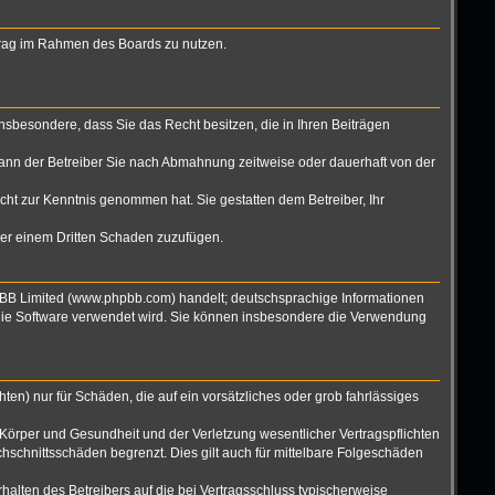
eitrag im Rahmen des Boards zu nutzen.
 insbesondere, dass Sie das Recht besitzen, die in Ihren Beiträgen
ann der Betreiber Sie nach Abmahnung zeitweise oder dauerhaft von der
nicht zur Kenntnis genommen hat. Sie gestatten dem Betreiber, Ihr
oder einem Dritten Schaden zuzufügen.
hpBB Limited (www.phpbb.com) handelt; deutschsprachige Informationen
 die Software verwendet wird. Sie können insbesondere die Verwendung
ten) nur für Schäden, die auf ein vorsätzliches oder grob fahrlässiges
Körper und Gesundheit und der Verletzung wesentlicher Vertragspflichten
hschnittsschäden begrenzt. Dies gilt auch für mittelbare Folgeschäden
alten des Betreibers auf die bei Vertragsschluss typischerweise