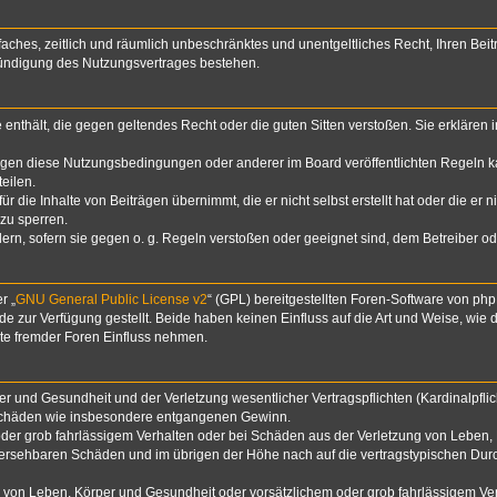
infaches, zeitlich und räumlich unbeschränktes und unentgeltliches Recht, Ihren B
Kündigung des Nutzungsvertrages bestehen.
te enthält, die gegen geltendes Recht oder die guten Sitten verstoßen. Sie erklären
egen diese Nutzungsbedingungen oder anderer im Board veröffentlichten Regeln k
eilen.
 die Inhalte von Beiträgen übernimmt, die er nicht selbst erstellt hat oder die er 
zu sperren.
dern, sofern sie gegen o. g. Regeln verstoßen oder geeignet sind, dem Betreiber 
r „
GNU General Public License v2
“ (GPL) bereitgestellten Foren-Software von p
zur Verfügung gestellt. Beide haben keinen Einfluss auf die Art und Weise, wie
lte fremder Foren Einfluss nehmen.
 und Gesundheit und der Verletzung wesentlicher Vertragspflichten (Kardinalpflich
lgeschäden wie insbesondere entgangenen Gewinn.
der grob fahrlässigem Verhalten oder bei Schäden aus der Verletzung von Leben, 
rhersehbaren Schäden und im übrigen der Höhe nach auf die vertragstypischen Durc
von Leben, Körper und Gesundheit oder vorsätzlichem oder grob fahrlässigem Verh