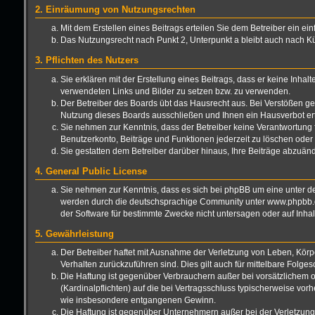
2. Einräumung von Nutzungsrechten
Mit dem Erstellen eines Beitrags erteilen Sie dem Betreiber ein e
Das Nutzungsrecht nach Punkt 2, Unterpunkt a bleibt auch nach 
3. Pflichten des Nutzers
Sie erklären mit der Erstellung eines Beitrags, dass er keine Inhal
verwendeten Links und Bilder zu setzen bzw. zu verwenden.
Der Betreiber des Boards übt das Hausrecht aus. Bei Verstößen g
Nutzung dieses Boards ausschließen und Ihnen ein Hausverbot ert
Sie nehmen zur Kenntnis, dass der Betreiber keine Verantwortung für
Benutzerkonto, Beiträge und Funktionen jederzeit zu löschen oder 
Sie gestatten dem Betreiber darüber hinaus, Ihre Beiträge abzuän
4. General Public License
Sie nehmen zur Kenntnis, dass es sich bei phpBB um eine unter de
werden durch die deutschsprachige Community unter www.phpbb.de 
der Software für bestimmte Zwecke nicht untersagen oder auf Inha
5. Gewährleistung
Der Betreiber haftet mit Ausnahme der Verletzung von Leben, Körper
Verhalten zurückzuführen sind. Dies gilt auch für mittelbare Fo
Die Haftung ist gegenüber Verbrauchern außer bei vorsätzlichem o
(Kardinalpflichten) auf die bei Vertragsschluss typischerweise vo
wie insbesondere entgangenen Gewinn.
Die Haftung ist gegenüber Unternehmern außer bei der Verletzung 