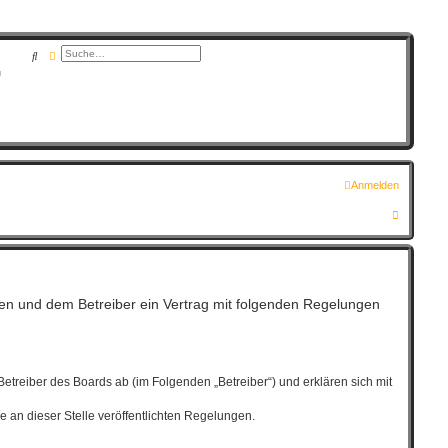
Suche
Erweiterte Suche
G
Anmelden
S
u
c
h
en und dem Betreiber ein Vertrag mit folgenden Regelungen
e
treiber des Boards ab (im Folgenden „Betreiber“) und erklären sich mit
e an dieser Stelle veröffentlichten Regelungen.