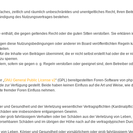
infaches, zeitlich und räumlich unbeschränktes und unentgeltliches Recht, Ihren B
Kündigung des Nutzungsvertrages bestehen.
te enthält, die gegen geltendes Recht oder die guten Sitten verstoßen. Sie erklären
egen diese Nutzungsbedingungen oder anderer im Board veröffentlichten Regeln k
eilen.
 die Inhalte von Beiträgen übernimmt, die er nicht selbst erstellt hat oder die er 
zu sperren.
dern, sofern sie gegen o. g. Regeln verstoßen oder geeignet sind, dem Betreiber 
r „
GNU General Public License v2
“ (GPL) bereitgestellten Foren-Software von p
zur Verfügung gestellt. Beide haben keinen Einfluss auf die Art und Weise, wie
lte fremder Foren Einfluss nehmen.
 und Gesundheit und der Verletzung wesentlicher Vertragspflichten (Kardinalpflich
lgeschäden wie insbesondere entgangenen Gewinn.
der grob fahrlässigem Verhalten oder bei Schäden aus der Verletzung von Leben, 
rhersehbaren Schäden und im übrigen der Höhe nach auf die vertragstypischen Durc
von Leben, Körper und Gesundheit oder vorsätzlichem oder grob fahrlässigem Verh