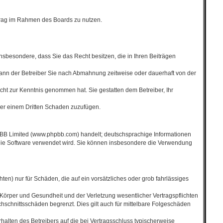
eitrag im Rahmen des Boards zu nutzen.
 insbesondere, dass Sie das Recht besitzen, die in Ihren Beiträgen
ann der Betreiber Sie nach Abmahnung zeitweise oder dauerhaft von der
nicht zur Kenntnis genommen hat. Sie gestatten dem Betreiber, Ihr
oder einem Dritten Schaden zuzufügen.
hpBB Limited (www.phpbb.com) handelt; deutschsprachige Informationen
 die Software verwendet wird. Sie können insbesondere die Verwendung
ten) nur für Schäden, die auf ein vorsätzliches oder grob fahrlässiges
Körper und Gesundheit und der Verletzung wesentlicher Vertragspflichten
hschnittsschäden begrenzt. Dies gilt auch für mittelbare Folgeschäden
alten des Betreibers auf die bei Vertragsschluss typischerweise