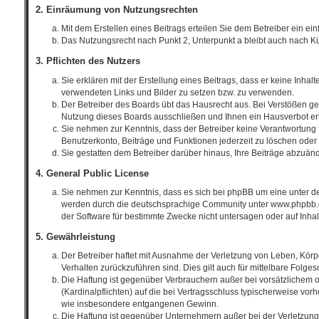
2. Einräumung von Nutzungsrechten
Mit dem Erstellen eines Beitrags erteilen Sie dem Betreiber ein e
Das Nutzungsrecht nach Punkt 2, Unterpunkt a bleibt auch nach 
3. Pflichten des Nutzers
Sie erklären mit der Erstellung eines Beitrags, dass er keine Inhal
verwendeten Links und Bilder zu setzen bzw. zu verwenden.
Der Betreiber des Boards übt das Hausrecht aus. Bei Verstößen g
Nutzung dieses Boards ausschließen und Ihnen ein Hausverbot ert
Sie nehmen zur Kenntnis, dass der Betreiber keine Verantwortung für
Benutzerkonto, Beiträge und Funktionen jederzeit zu löschen oder 
Sie gestatten dem Betreiber darüber hinaus, Ihre Beiträge abzuän
4. General Public License
Sie nehmen zur Kenntnis, dass es sich bei phpBB um eine unter de
werden durch die deutschsprachige Community unter www.phpbb.de 
der Software für bestimmte Zwecke nicht untersagen oder auf Inha
5. Gewährleistung
Der Betreiber haftet mit Ausnahme der Verletzung von Leben, Körper
Verhalten zurückzuführen sind. Dies gilt auch für mittelbare Fo
Die Haftung ist gegenüber Verbrauchern außer bei vorsätzlichem o
(Kardinalpflichten) auf die bei Vertragsschluss typischerweise vo
wie insbesondere entgangenen Gewinn.
Die Haftung ist gegenüber Unternehmern außer bei der Verletzung 