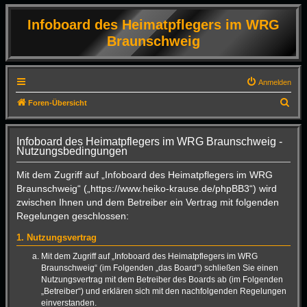
Infoboard des Heimatpflegers im WRG
Braunschweig
Anmelden
S
Foren-Übersicht
u
c
Infoboard des Heimatpflegers im WRG Braunschweig -
Nutzungsbedingungen
h
e
Mit dem Zugriff auf „Infoboard des Heimatpflegers im WRG
Braunschweig“ („https://www.heiko-krause.de/phpBB3“) wird
zwischen Ihnen und dem Betreiber ein Vertrag mit folgenden
Regelungen geschlossen:
1. Nutzungsvertrag
Mit dem Zugriff auf „Infoboard des Heimatpflegers im WRG
Braunschweig“ (im Folgenden „das Board“) schließen Sie einen
Nutzungsvertrag mit dem Betreiber des Boards ab (im Folgenden
„Betreiber“) und erklären sich mit den nachfolgenden Regelungen
einverstanden.