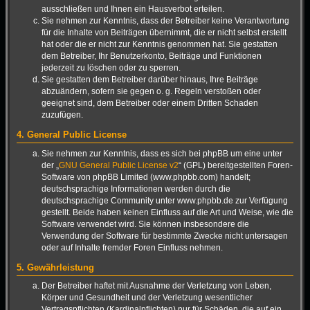
ausschließen und Ihnen ein Hausverbot erteilen.
Sie nehmen zur Kenntnis, dass der Betreiber keine Verantwortung
für die Inhalte von Beiträgen übernimmt, die er nicht selbst erstellt
hat oder die er nicht zur Kenntnis genommen hat. Sie gestatten
dem Betreiber, Ihr Benutzerkonto, Beiträge und Funktionen
jederzeit zu löschen oder zu sperren.
Sie gestatten dem Betreiber darüber hinaus, Ihre Beiträge
abzuändern, sofern sie gegen o. g. Regeln verstoßen oder
geeignet sind, dem Betreiber oder einem Dritten Schaden
zuzufügen.
4. General Public License
Sie nehmen zur Kenntnis, dass es sich bei phpBB um eine unter
der „
GNU General Public License v2
“ (GPL) bereitgestellten Foren-
Software von phpBB Limited (www.phpbb.com) handelt;
deutschsprachige Informationen werden durch die
deutschsprachige Community unter www.phpbb.de zur Verfügung
gestellt. Beide haben keinen Einfluss auf die Art und Weise, wie die
Software verwendet wird. Sie können insbesondere die
Verwendung der Software für bestimmte Zwecke nicht untersagen
oder auf Inhalte fremder Foren Einfluss nehmen.
5. Gewährleistung
Der Betreiber haftet mit Ausnahme der Verletzung von Leben,
Körper und Gesundheit und der Verletzung wesentlicher
Vertragspflichten (Kardinalpflichten) nur für Schäden, die auf ein