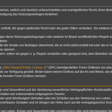
infaches, zeitlich und räumlich unbeschränktes und unentgeltliches Recht, Ihren B
Kündigung des Nutzungsvertrages bestehen.
te enthält, die gegen geltendes Recht oder die guten Sitten verstoßen. Sie erklären
egen diese Nutzungsbedingungen oder anderer im Board veröffentlichten Regeln k
eilen.
 die Inhalte von Beiträgen übernimmt, die er nicht selbst erstellt hat oder die er 
zu sperren.
dern, sofern sie gegen o. g. Regeln verstoßen oder geeignet sind, dem Betreiber 
r „
GNU General Public License v2
“ (GPL) bereitgestellten Foren-Software von p
zur Verfügung gestellt. Beide haben keinen Einfluss auf die Art und Weise, wie
lte fremder Foren Einfluss nehmen.
 und Gesundheit und der Verletzung wesentlicher Vertragspflichten (Kardinalpflich
lgeschäden wie insbesondere entgangenen Gewinn.
der grob fahrlässigem Verhalten oder bei Schäden aus der Verletzung von Leben, 
rhersehbaren Schäden und im übrigen der Höhe nach auf die vertragstypischen Durc
von Leben, Körper und Gesundheit oder vorsätzlichem oder grob fahrlässigem Verh