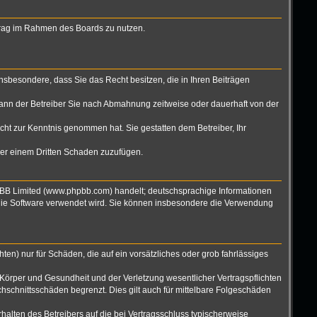
eitrag im Rahmen des Boards zu nutzen.
 insbesondere, dass Sie das Recht besitzen, die in Ihren Beiträgen
ann der Betreiber Sie nach Abmahnung zeitweise oder dauerhaft von der
nicht zur Kenntnis genommen hat. Sie gestatten dem Betreiber, Ihr
oder einem Dritten Schaden zuzufügen.
hpBB Limited (www.phpbb.com) handelt; deutschsprachige Informationen
 die Software verwendet wird. Sie können insbesondere die Verwendung
ten) nur für Schäden, die auf ein vorsätzliches oder grob fahrlässiges
Körper und Gesundheit und der Verletzung wesentlicher Vertragspflichten
hschnittsschäden begrenzt. Dies gilt auch für mittelbare Folgeschäden
alten des Betreibers auf die bei Vertragsschluss typischerweise