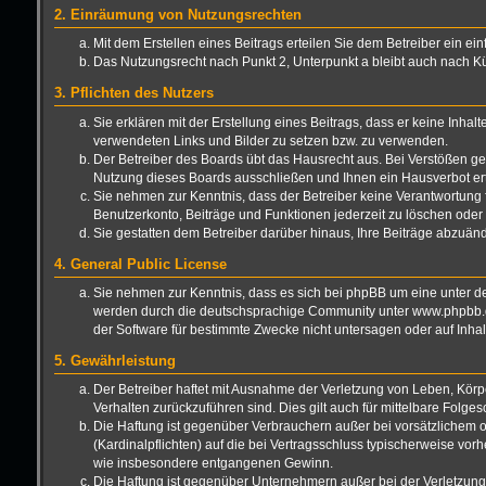
2. Einräumung von Nutzungsrechten
Mit dem Erstellen eines Beitrags erteilen Sie dem Betreiber ein e
Das Nutzungsrecht nach Punkt 2, Unterpunkt a bleibt auch nach 
3. Pflichten des Nutzers
Sie erklären mit der Erstellung eines Beitrags, dass er keine Inhal
verwendeten Links und Bilder zu setzen bzw. zu verwenden.
Der Betreiber des Boards übt das Hausrecht aus. Bei Verstößen g
Nutzung dieses Boards ausschließen und Ihnen ein Hausverbot ert
Sie nehmen zur Kenntnis, dass der Betreiber keine Verantwortung für
Benutzerkonto, Beiträge und Funktionen jederzeit zu löschen oder 
Sie gestatten dem Betreiber darüber hinaus, Ihre Beiträge abzuän
4. General Public License
Sie nehmen zur Kenntnis, dass es sich bei phpBB um eine unter de
werden durch die deutschsprachige Community unter www.phpbb.de 
der Software für bestimmte Zwecke nicht untersagen oder auf Inha
5. Gewährleistung
Der Betreiber haftet mit Ausnahme der Verletzung von Leben, Körper
Verhalten zurückzuführen sind. Dies gilt auch für mittelbare Fo
Die Haftung ist gegenüber Verbrauchern außer bei vorsätzlichem o
(Kardinalpflichten) auf die bei Vertragsschluss typischerweise vo
wie insbesondere entgangenen Gewinn.
Die Haftung ist gegenüber Unternehmern außer bei der Verletzung 