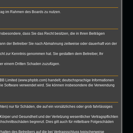
eitrag im Rahmen des Boards zu nutzen.
 insbesondere, dass Sie das Recht besitzen, die in Ihren Beiträgen
ann der Betreiber Sie nach Abmahnung zeitweise oder dauerhaft von der
nicht zur Kenntnis genommen hat. Sie gestatten dem Betreiber, Ihr
oder einem Dritten Schaden zuzufügen.
hpBB Limited (www.phpbb.com) handelt; deutschsprachige Informationen
 die Software verwendet wird. Sie können insbesondere die Verwendung
ten) nur für Schäden, die auf ein vorsätzliches oder grob fahrlässiges
Körper und Gesundheit und der Verletzung wesentlicher Vertragspflichten
hschnittsschäden begrenzt. Dies gilt auch für mittelbare Folgeschäden
alten des Betreibers auf die bei Vertragsschluss typischerweise