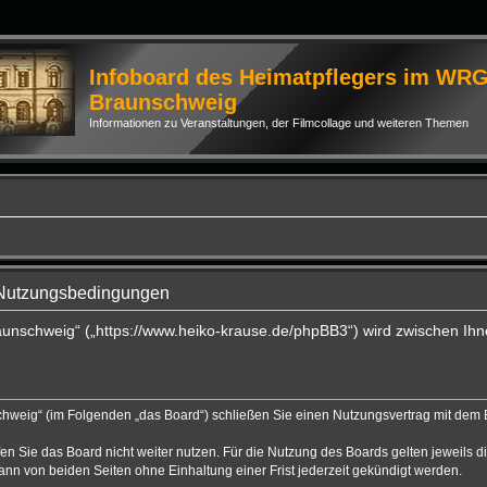
Infoboard des Heimatpflegers im WR
Braunschweig
Informationen zu Veranstaltungen, der Filmcollage und weiteren Themen
 Nutzungsbedingungen
aunschweig“ („https://www.heiko-krause.de/phpBB3“) wird zwischen Ihn
hweig“ (im Folgenden „das Board“) schließen Sie einen Nutzungsvertrag mit dem Be
n Sie das Board nicht weiter nutzen. Für die Nutzung des Boards gelten jeweils di
nn von beiden Seiten ohne Einhaltung einer Frist jederzeit gekündigt werden.