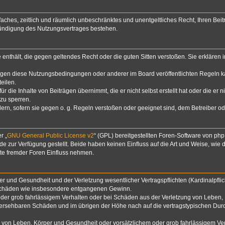
infaches, zeitlich und räumlich unbeschränktes und unentgeltliches Recht, Ihren B
Kündigung des Nutzungsvertrages bestehen.
te enthält, die gegen geltendes Recht oder die guten Sitten verstoßen. Sie erklären
egen diese Nutzungsbedingungen oder anderer im Board veröffentlichten Regeln k
eilen.
 die Inhalte von Beiträgen übernimmt, die er nicht selbst erstellt hat oder die er 
zu sperren.
dern, sofern sie gegen o. g. Regeln verstoßen oder geeignet sind, dem Betreiber 
r „
GNU General Public License v2
“ (GPL) bereitgestellten Foren-Software von p
zur Verfügung gestellt. Beide haben keinen Einfluss auf die Art und Weise, wie
lte fremder Foren Einfluss nehmen.
 und Gesundheit und der Verletzung wesentlicher Vertragspflichten (Kardinalpflich
lgeschäden wie insbesondere entgangenen Gewinn.
der grob fahrlässigem Verhalten oder bei Schäden aus der Verletzung von Leben, 
rhersehbaren Schäden und im übrigen der Höhe nach auf die vertragstypischen Durc
von Leben, Körper und Gesundheit oder vorsätzlichem oder grob fahrlässigem Verh