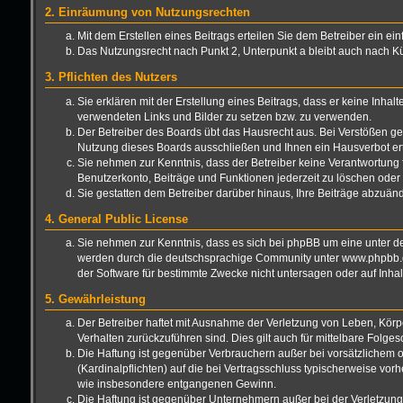
2. Einräumung von Nutzungsrechten
Mit dem Erstellen eines Beitrags erteilen Sie dem Betreiber ein e
Das Nutzungsrecht nach Punkt 2, Unterpunkt a bleibt auch nach 
3. Pflichten des Nutzers
Sie erklären mit der Erstellung eines Beitrags, dass er keine Inhal
verwendeten Links und Bilder zu setzen bzw. zu verwenden.
Der Betreiber des Boards übt das Hausrecht aus. Bei Verstößen g
Nutzung dieses Boards ausschließen und Ihnen ein Hausverbot ert
Sie nehmen zur Kenntnis, dass der Betreiber keine Verantwortung für
Benutzerkonto, Beiträge und Funktionen jederzeit zu löschen oder 
Sie gestatten dem Betreiber darüber hinaus, Ihre Beiträge abzuän
4. General Public License
Sie nehmen zur Kenntnis, dass es sich bei phpBB um eine unter de
werden durch die deutschsprachige Community unter www.phpbb.de 
der Software für bestimmte Zwecke nicht untersagen oder auf Inha
5. Gewährleistung
Der Betreiber haftet mit Ausnahme der Verletzung von Leben, Körper
Verhalten zurückzuführen sind. Dies gilt auch für mittelbare Fo
Die Haftung ist gegenüber Verbrauchern außer bei vorsätzlichem o
(Kardinalpflichten) auf die bei Vertragsschluss typischerweise vo
wie insbesondere entgangenen Gewinn.
Die Haftung ist gegenüber Unternehmern außer bei der Verletzung 