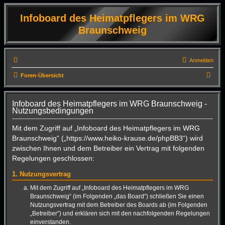
Infoboard des Heimatpflegers im WRG
Braunschweig
Anmelden
S
Foren-Übersicht
u
c
Infoboard des Heimatpflegers im WRG Braunschweig -
Nutzungsbedingungen
h
e
Mit dem Zugriff auf „Infoboard des Heimatpflegers im WRG
Braunschweig“ („https://www.heiko-krause.de/phpBB3“) wird
zwischen Ihnen und dem Betreiber ein Vertrag mit folgenden
Regelungen geschlossen:
1. Nutzungsvertrag
Mit dem Zugriff auf „Infoboard des Heimatpflegers im WRG
Braunschweig“ (im Folgenden „das Board“) schließen Sie einen
Nutzungsvertrag mit dem Betreiber des Boards ab (im Folgenden
„Betreiber“) und erklären sich mit den nachfolgenden Regelungen
einverstanden.