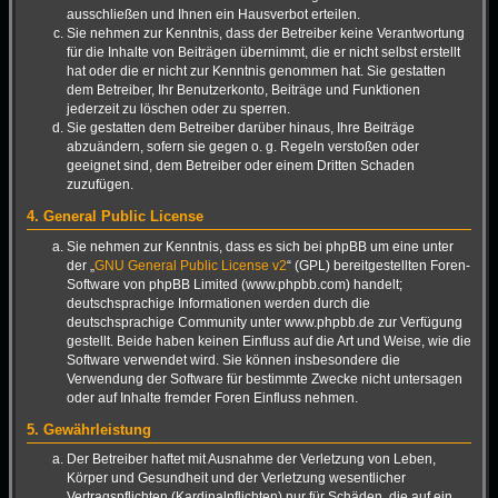
ausschließen und Ihnen ein Hausverbot erteilen.
Sie nehmen zur Kenntnis, dass der Betreiber keine Verantwortung
für die Inhalte von Beiträgen übernimmt, die er nicht selbst erstellt
hat oder die er nicht zur Kenntnis genommen hat. Sie gestatten
dem Betreiber, Ihr Benutzerkonto, Beiträge und Funktionen
jederzeit zu löschen oder zu sperren.
Sie gestatten dem Betreiber darüber hinaus, Ihre Beiträge
abzuändern, sofern sie gegen o. g. Regeln verstoßen oder
geeignet sind, dem Betreiber oder einem Dritten Schaden
zuzufügen.
4. General Public License
Sie nehmen zur Kenntnis, dass es sich bei phpBB um eine unter
der „
GNU General Public License v2
“ (GPL) bereitgestellten Foren-
Software von phpBB Limited (www.phpbb.com) handelt;
deutschsprachige Informationen werden durch die
deutschsprachige Community unter www.phpbb.de zur Verfügung
gestellt. Beide haben keinen Einfluss auf die Art und Weise, wie die
Software verwendet wird. Sie können insbesondere die
Verwendung der Software für bestimmte Zwecke nicht untersagen
oder auf Inhalte fremder Foren Einfluss nehmen.
5. Gewährleistung
Der Betreiber haftet mit Ausnahme der Verletzung von Leben,
Körper und Gesundheit und der Verletzung wesentlicher
Vertragspflichten (Kardinalpflichten) nur für Schäden, die auf ein