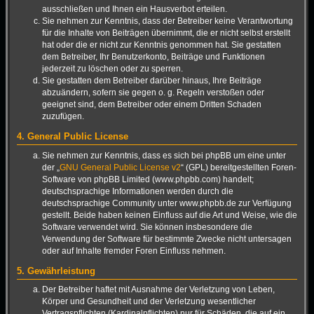
ausschließen und Ihnen ein Hausverbot erteilen.
Sie nehmen zur Kenntnis, dass der Betreiber keine Verantwortung
für die Inhalte von Beiträgen übernimmt, die er nicht selbst erstellt
hat oder die er nicht zur Kenntnis genommen hat. Sie gestatten
dem Betreiber, Ihr Benutzerkonto, Beiträge und Funktionen
jederzeit zu löschen oder zu sperren.
Sie gestatten dem Betreiber darüber hinaus, Ihre Beiträge
abzuändern, sofern sie gegen o. g. Regeln verstoßen oder
geeignet sind, dem Betreiber oder einem Dritten Schaden
zuzufügen.
4. General Public License
Sie nehmen zur Kenntnis, dass es sich bei phpBB um eine unter
der „
GNU General Public License v2
“ (GPL) bereitgestellten Foren-
Software von phpBB Limited (www.phpbb.com) handelt;
deutschsprachige Informationen werden durch die
deutschsprachige Community unter www.phpbb.de zur Verfügung
gestellt. Beide haben keinen Einfluss auf die Art und Weise, wie die
Software verwendet wird. Sie können insbesondere die
Verwendung der Software für bestimmte Zwecke nicht untersagen
oder auf Inhalte fremder Foren Einfluss nehmen.
5. Gewährleistung
Der Betreiber haftet mit Ausnahme der Verletzung von Leben,
Körper und Gesundheit und der Verletzung wesentlicher
Vertragspflichten (Kardinalpflichten) nur für Schäden, die auf ein