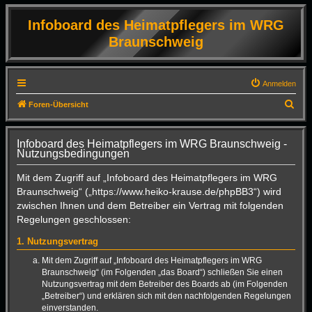
Infoboard des Heimatpflegers im WRG
Braunschweig
Anmelden
S
Foren-Übersicht
u
c
Infoboard des Heimatpflegers im WRG Braunschweig -
Nutzungsbedingungen
h
e
Mit dem Zugriff auf „Infoboard des Heimatpflegers im WRG
Braunschweig“ („https://www.heiko-krause.de/phpBB3“) wird
zwischen Ihnen und dem Betreiber ein Vertrag mit folgenden
Regelungen geschlossen:
1. Nutzungsvertrag
Mit dem Zugriff auf „Infoboard des Heimatpflegers im WRG
Braunschweig“ (im Folgenden „das Board“) schließen Sie einen
Nutzungsvertrag mit dem Betreiber des Boards ab (im Folgenden
„Betreiber“) und erklären sich mit den nachfolgenden Regelungen
einverstanden.