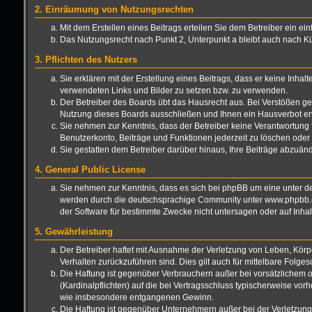
2. Einräumung von Nutzungsrechten
Mit dem Erstellen eines Beitrags erteilen Sie dem Betreiber ein e
Das Nutzungsrecht nach Punkt 2, Unterpunkt a bleibt auch nach 
3. Pflichten des Nutzers
Sie erklären mit der Erstellung eines Beitrags, dass er keine Inhal
verwendeten Links und Bilder zu setzen bzw. zu verwenden.
Der Betreiber des Boards übt das Hausrecht aus. Bei Verstößen g
Nutzung dieses Boards ausschließen und Ihnen ein Hausverbot ert
Sie nehmen zur Kenntnis, dass der Betreiber keine Verantwortung für
Benutzerkonto, Beiträge und Funktionen jederzeit zu löschen oder 
Sie gestatten dem Betreiber darüber hinaus, Ihre Beiträge abzuän
4. General Public License
Sie nehmen zur Kenntnis, dass es sich bei phpBB um eine unter de
werden durch die deutschsprachige Community unter www.phpbb.de 
der Software für bestimmte Zwecke nicht untersagen oder auf Inha
5. Gewährleistung
Der Betreiber haftet mit Ausnahme der Verletzung von Leben, Körper
Verhalten zurückzuführen sind. Dies gilt auch für mittelbare Fo
Die Haftung ist gegenüber Verbrauchern außer bei vorsätzlichem o
(Kardinalpflichten) auf die bei Vertragsschluss typischerweise vo
wie insbesondere entgangenen Gewinn.
Die Haftung ist gegenüber Unternehmern außer bei der Verletzung 