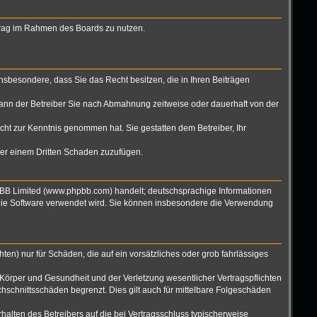
eitrag im Rahmen des Boards zu nutzen.
 insbesondere, dass Sie das Recht besitzen, die in Ihren Beiträgen
ann der Betreiber Sie nach Abmahnung zeitweise oder dauerhaft von der
nicht zur Kenntnis genommen hat. Sie gestatten dem Betreiber, Ihr
oder einem Dritten Schaden zuzufügen.
hpBB Limited (www.phpbb.com) handelt; deutschsprachige Informationen
 die Software verwendet wird. Sie können insbesondere die Verwendung
ten) nur für Schäden, die auf ein vorsätzliches oder grob fahrlässiges
Körper und Gesundheit und der Verletzung wesentlicher Vertragspflichten
hschnittsschäden begrenzt. Dies gilt auch für mittelbare Folgeschäden
alten des Betreibers auf die bei Vertragsschluss typischerweise