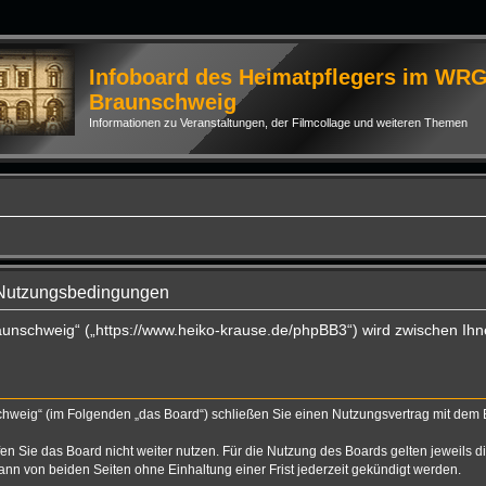
Infoboard des Heimatpflegers im WR
Braunschweig
Informationen zu Veranstaltungen, der Filmcollage und weiteren Themen
 Nutzungsbedingungen
aunschweig“ („https://www.heiko-krause.de/phpBB3“) wird zwischen Ihn
hweig“ (im Folgenden „das Board“) schließen Sie einen Nutzungsvertrag mit dem Be
n Sie das Board nicht weiter nutzen. Für die Nutzung des Boards gelten jeweils di
nn von beiden Seiten ohne Einhaltung einer Frist jederzeit gekündigt werden.