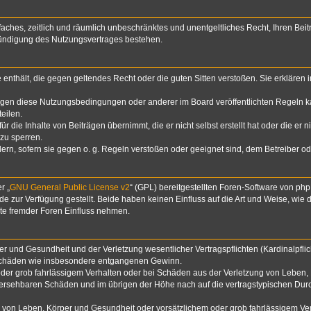
infaches, zeitlich und räumlich unbeschränktes und unentgeltliches Recht, Ihren B
Kündigung des Nutzungsvertrages bestehen.
te enthält, die gegen geltendes Recht oder die guten Sitten verstoßen. Sie erklären
egen diese Nutzungsbedingungen oder anderer im Board veröffentlichten Regeln k
eilen.
 die Inhalte von Beiträgen übernimmt, die er nicht selbst erstellt hat oder die er 
zu sperren.
dern, sofern sie gegen o. g. Regeln verstoßen oder geeignet sind, dem Betreiber 
r „
GNU General Public License v2
“ (GPL) bereitgestellten Foren-Software von p
zur Verfügung gestellt. Beide haben keinen Einfluss auf die Art und Weise, wie
lte fremder Foren Einfluss nehmen.
 und Gesundheit und der Verletzung wesentlicher Vertragspflichten (Kardinalpflich
lgeschäden wie insbesondere entgangenen Gewinn.
der grob fahrlässigem Verhalten oder bei Schäden aus der Verletzung von Leben, 
rhersehbaren Schäden und im übrigen der Höhe nach auf die vertragstypischen Durc
von Leben, Körper und Gesundheit oder vorsätzlichem oder grob fahrlässigem Verh