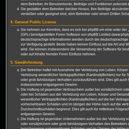
dem Betreiber, Ihr Benutzerkonto, Beiträge und Funktionen jederzeit 
Sie gestatten dem Betreiber darüber hinaus, Ihre Beiträge abzuänder
verstoßen oder geeignet sind, dem Betreiber oder einem Dritten Sch
4. General Public License
Sie nehmen zur Kenntnis, dass es sich bei phpBB um eine unter der „
(GPL) bereitgestellten Foren-Software von phpBB Limited (www.phpb
deutschsprachige Informationen werden durch die deutschsprachig
zur Verfügung gestellt. Beide haben keinen Einfluss auf die Art und 
wird. Sie können insbesondere die Verwendung der Software für bes
oder auf Inhalte fremder Foren Einfluss nehmen.
5. Gewährleistung
Der Betreiber haftet mit Ausnahme der Verletzung von Leben, Körper
Verletzung wesentlicher Vertragspflichten (Kardinalpflichten) nur für 
oder grob fahrlässiges Verhalten zurückzuführen sind. Dies gilt auch
insbesondere entgangenen Gewinn.
Die Haftung ist gegenüber Verbrauchern außer bei vorsätzlichem ode
oder bei Schäden aus der Verletzung von Leben, Körper und Gesundh
wesentlicher Vertragspflichten (Kardinalpflichten) auf die bei Vertrag
vorhersehbaren Schäden und im übrigen der Höhe nach auf die vert
Durchschnittsschäden begrenzt. Dies gilt auch für mittelbare Folge
entgangenen Gewinn.
Die Haftung ist gegenüber Unternehmern außer bei der Verletzung 
oder vorsätzlichem oder grob fahrlässigem Verhalten des Betreibers a
typischerweise vorhersehbaren Schäden und im Übrigen der Höhe na