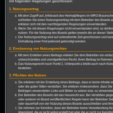
mit folgenden Regelungen geschlossen:
1. Nutzungsvertrag
Mit dem Zugriff auf „Infoboard des Heimatpflegers im WRG Braunsch
schließen Sie einen Nutzungsvertrag mit dem Betreiber des Boards a
erklären sich mit den nachfolgenden Regelungen einverstanden.
Wenn Sie mit diesen Regelungen nicht einverstanden sind, so dürfen 
nutzen. Für die Nutzung des Boards gelten jeweils die an dieser Stel
Der Nutzungsvertrag wird auf unbestimmte Zeit geschlossen und kan
Einhaltung einer Frist jederzeit gekündigt werden.
2. Einräumung von Nutzungsrechten
Mit dem Erstellen eines Beitrags erteilen Sie dem Betreiber ein einfac
unbeschränktes und unentgeltliches Recht, Ihren Beitrag im Rahmen
Das Nutzungsrecht nach Punkt 2, Unterpunkt a bleibt auch nach Kü
bestehen.
3. Pflichten des Nutzers
Sie erklären mit der Erstellung eines Beitrags, dass er keine Inhalte 
oder die guten Sitten verstoßen. Sie erklären insbesondere, dass Sie 
Beiträgen verwendeten Links und Bilder zu setzen bzw. zu verwende
Der Betreiber des Boards übt das Hausrecht aus. Bei Verstößen ge
oder anderer im Board veröffentlichten Regeln kann der Betreiber 
oder dauerhaft von der Nutzung dieses Boards ausschließen und Ihne
Sie nehmen zur Kenntnis, dass der Betreiber keine Verantwortung für 
übernimmt, die er nicht selbst erstellt hat oder die er nicht zur Kenn