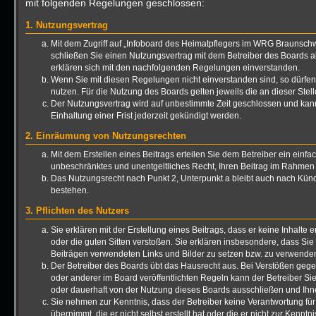
mit folgenden Regelungen geschlossen:
1. Nutzungsvertrag
Mit dem Zugriff auf „Infoboard des Heimatpflegers im WRG Braunsch
schließen Sie einen Nutzungsvertrag mit dem Betreiber des Boards a
erklären sich mit den nachfolgenden Regelungen einverstanden.
Wenn Sie mit diesen Regelungen nicht einverstanden sind, so dürfen 
nutzen. Für die Nutzung des Boards gelten jeweils die an dieser Stel
Der Nutzungsvertrag wird auf unbestimmte Zeit geschlossen und kan
Einhaltung einer Frist jederzeit gekündigt werden.
2. Einräumung von Nutzungsrechten
Mit dem Erstellen eines Beitrags erteilen Sie dem Betreiber ein einfac
unbeschränktes und unentgeltliches Recht, Ihren Beitrag im Rahmen
Das Nutzungsrecht nach Punkt 2, Unterpunkt a bleibt auch nach Kü
bestehen.
3. Pflichten des Nutzers
Sie erklären mit der Erstellung eines Beitrags, dass er keine Inhalte 
oder die guten Sitten verstoßen. Sie erklären insbesondere, dass Sie 
Beiträgen verwendeten Links und Bilder zu setzen bzw. zu verwende
Der Betreiber des Boards übt das Hausrecht aus. Bei Verstößen ge
oder anderer im Board veröffentlichten Regeln kann der Betreiber 
oder dauerhaft von der Nutzung dieses Boards ausschließen und Ihne
Sie nehmen zur Kenntnis, dass der Betreiber keine Verantwortung für 
übernimmt, die er nicht selbst erstellt hat oder die er nicht zur Kenn