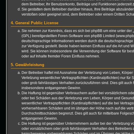
dem Betreiber, Ihr Benutzerkonto, Beiträge und Funktionen jederzeit 
Sie gestatten dem Betreiber darüber hinaus, Ihre Beiträge abzuänder
verstoßen oder geeignet sind, dem Betreiber oder einem Dritten Sch
4. General Public License
Sie nehmen zur Kenntnis, dass es sich bei phpBB um eine unter der „
(GPL) bereitgestellten Foren-Software von phpBB Limited (www.phpb
deutschsprachige Informationen werden durch die deutschsprachig
zur Verfügung gestellt. Beide haben keinen Einfluss auf die Art und 
wird. Sie können insbesondere die Verwendung der Software für bes
oder auf Inhalte fremder Foren Einfluss nehmen.
5. Gewährleistung
Der Betreiber haftet mit Ausnahme der Verletzung von Leben, Körper
Verletzung wesentlicher Vertragspflichten (Kardinalpflichten) nur für 
oder grob fahrlässiges Verhalten zurückzuführen sind. Dies gilt auch
insbesondere entgangenen Gewinn.
Die Haftung ist gegenüber Verbrauchern außer bei vorsätzlichem ode
oder bei Schäden aus der Verletzung von Leben, Körper und Gesundh
wesentlicher Vertragspflichten (Kardinalpflichten) auf die bei Vertrag
vorhersehbaren Schäden und im übrigen der Höhe nach auf die vert
Durchschnittsschäden begrenzt. Dies gilt auch für mittelbare Folge
entgangenen Gewinn.
Die Haftung ist gegenüber Unternehmern außer bei der Verletzung 
oder vorsätzlichem oder grob fahrlässigem Verhalten des Betreibers a
typischerweise vorhersehbaren Schäden und im Übrigen der Höhe na