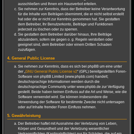
ausschließen und Ihnen ein Hausverbot erteilen.
Sie nehmen zur Kenntnis, dass der Betreiber keine Verantwortung
für die Inhalte von Beiträgen übernimmt, die er nicht selbst erstellt
hat oder die er nicht zur Kenntnis genommen hat. Sie gestatten
dem Betreiber, Ihr Benutzerkonto, Beiträge und Funktionen
jederzeit zu löschen oder zu sperren.
Sie gestatten dem Betreiber darüber hinaus, Ihre Beiträge
abzuändern, sofern sie gegen o. g. Regeln verstoßen oder
geeignet sind, dem Betreiber oder einem Dritten Schaden
zuzufügen.
4. General Public License
Sie nehmen zur Kenntnis, dass es sich bei phpBB um eine unter
der „
GNU General Public License v2
“ (GPL) bereitgestellten Foren-
Software von phpBB Limited (www.phpbb.com) handelt;
deutschsprachige Informationen werden durch die
deutschsprachige Community unter www.phpbb.de zur Verfügung
gestellt. Beide haben keinen Einfluss auf die Art und Weise, wie die
Software verwendet wird. Sie können insbesondere die
Verwendung der Software für bestimmte Zwecke nicht untersagen
oder auf Inhalte fremder Foren Einfluss nehmen.
5. Gewährleistung
Der Betreiber haftet mit Ausnahme der Verletzung von Leben,
Körper und Gesundheit und der Verletzung wesentlicher
Vertragspflichten (Kardinalpflichten) nur für Schäden, die auf ein