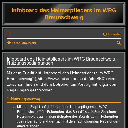
Infoboard des Heimatpflegers im WRG
Braunschweig
Anmelden
S
Foren-Übersicht
u
c
Infoboard des Heimatpflegers im WRG Braunschweig -
Nutzungsbedingungen
h
e
Mit dem Zugriff auf „Infoboard des Heimatpflegers im WRG
Braunschweig“ („https://www.heiko-krause.de/phpBB3“) wird
zwischen Ihnen und dem Betreiber ein Vertrag mit folgenden
Regelungen geschlossen:
1. Nutzungsvertrag
Mit dem Zugriff auf „Infoboard des Heimatpflegers im WRG
Braunschweig“ (im Folgenden „das Board“) schließen Sie einen
Nutzungsvertrag mit dem Betreiber des Boards ab (im Folgenden
„Betreiber“) und erklären sich mit den nachfolgenden Regelungen
einverstanden.