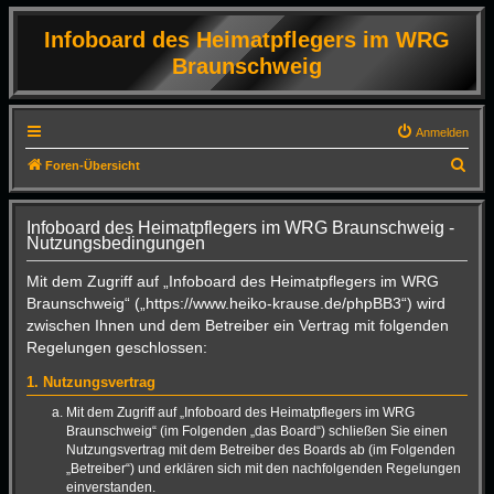
Infoboard des Heimatpflegers im WRG
Braunschweig
Anmelden
S
Foren-Übersicht
u
c
Infoboard des Heimatpflegers im WRG Braunschweig -
Nutzungsbedingungen
h
e
Mit dem Zugriff auf „Infoboard des Heimatpflegers im WRG
Braunschweig“ („https://www.heiko-krause.de/phpBB3“) wird
zwischen Ihnen und dem Betreiber ein Vertrag mit folgenden
Regelungen geschlossen:
1. Nutzungsvertrag
Mit dem Zugriff auf „Infoboard des Heimatpflegers im WRG
Braunschweig“ (im Folgenden „das Board“) schließen Sie einen
Nutzungsvertrag mit dem Betreiber des Boards ab (im Folgenden
„Betreiber“) und erklären sich mit den nachfolgenden Regelungen
einverstanden.