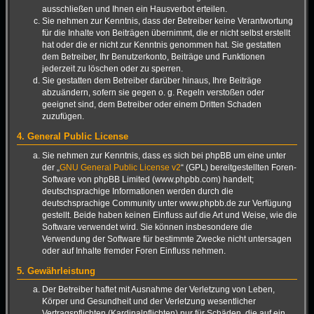
ausschließen und Ihnen ein Hausverbot erteilen.
Sie nehmen zur Kenntnis, dass der Betreiber keine Verantwortung
für die Inhalte von Beiträgen übernimmt, die er nicht selbst erstellt
hat oder die er nicht zur Kenntnis genommen hat. Sie gestatten
dem Betreiber, Ihr Benutzerkonto, Beiträge und Funktionen
jederzeit zu löschen oder zu sperren.
Sie gestatten dem Betreiber darüber hinaus, Ihre Beiträge
abzuändern, sofern sie gegen o. g. Regeln verstoßen oder
geeignet sind, dem Betreiber oder einem Dritten Schaden
zuzufügen.
4. General Public License
Sie nehmen zur Kenntnis, dass es sich bei phpBB um eine unter
der „
GNU General Public License v2
“ (GPL) bereitgestellten Foren-
Software von phpBB Limited (www.phpbb.com) handelt;
deutschsprachige Informationen werden durch die
deutschsprachige Community unter www.phpbb.de zur Verfügung
gestellt. Beide haben keinen Einfluss auf die Art und Weise, wie die
Software verwendet wird. Sie können insbesondere die
Verwendung der Software für bestimmte Zwecke nicht untersagen
oder auf Inhalte fremder Foren Einfluss nehmen.
5. Gewährleistung
Der Betreiber haftet mit Ausnahme der Verletzung von Leben,
Körper und Gesundheit und der Verletzung wesentlicher
Vertragspflichten (Kardinalpflichten) nur für Schäden, die auf ein