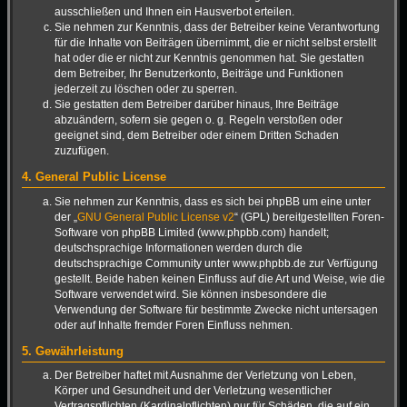
ausschließen und Ihnen ein Hausverbot erteilen.
Sie nehmen zur Kenntnis, dass der Betreiber keine Verantwortung
für die Inhalte von Beiträgen übernimmt, die er nicht selbst erstellt
hat oder die er nicht zur Kenntnis genommen hat. Sie gestatten
dem Betreiber, Ihr Benutzerkonto, Beiträge und Funktionen
jederzeit zu löschen oder zu sperren.
Sie gestatten dem Betreiber darüber hinaus, Ihre Beiträge
abzuändern, sofern sie gegen o. g. Regeln verstoßen oder
geeignet sind, dem Betreiber oder einem Dritten Schaden
zuzufügen.
4. General Public License
Sie nehmen zur Kenntnis, dass es sich bei phpBB um eine unter
der „
GNU General Public License v2
“ (GPL) bereitgestellten Foren-
Software von phpBB Limited (www.phpbb.com) handelt;
deutschsprachige Informationen werden durch die
deutschsprachige Community unter www.phpbb.de zur Verfügung
gestellt. Beide haben keinen Einfluss auf die Art und Weise, wie die
Software verwendet wird. Sie können insbesondere die
Verwendung der Software für bestimmte Zwecke nicht untersagen
oder auf Inhalte fremder Foren Einfluss nehmen.
5. Gewährleistung
Der Betreiber haftet mit Ausnahme der Verletzung von Leben,
Körper und Gesundheit und der Verletzung wesentlicher
Vertragspflichten (Kardinalpflichten) nur für Schäden, die auf ein