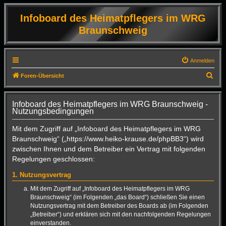
Infoboard des Heimatpflegers im WRG
Braunschweig
Anmelden
S
Foren-Übersicht
u
c
Infoboard des Heimatpflegers im WRG Braunschweig -
Nutzungsbedingungen
h
e
Mit dem Zugriff auf „Infoboard des Heimatpflegers im WRG
Braunschweig“ („https://www.heiko-krause.de/phpBB3“) wird
zwischen Ihnen und dem Betreiber ein Vertrag mit folgenden
Regelungen geschlossen:
1. Nutzungsvertrag
Mit dem Zugriff auf „Infoboard des Heimatpflegers im WRG
Braunschweig“ (im Folgenden „das Board“) schließen Sie einen
Nutzungsvertrag mit dem Betreiber des Boards ab (im Folgenden
„Betreiber“) und erklären sich mit den nachfolgenden Regelungen
einverstanden.