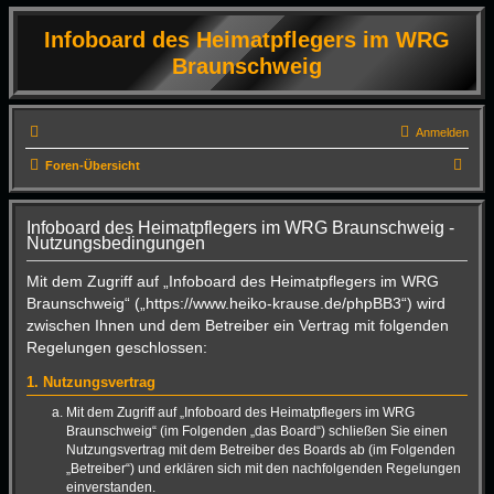
Infoboard des Heimatpflegers im WRG
Braunschweig
Anmelden
S
Foren-Übersicht
u
c
Infoboard des Heimatpflegers im WRG Braunschweig -
Nutzungsbedingungen
h
e
Mit dem Zugriff auf „Infoboard des Heimatpflegers im WRG
Braunschweig“ („https://www.heiko-krause.de/phpBB3“) wird
zwischen Ihnen und dem Betreiber ein Vertrag mit folgenden
Regelungen geschlossen:
1. Nutzungsvertrag
Mit dem Zugriff auf „Infoboard des Heimatpflegers im WRG
Braunschweig“ (im Folgenden „das Board“) schließen Sie einen
Nutzungsvertrag mit dem Betreiber des Boards ab (im Folgenden
„Betreiber“) und erklären sich mit den nachfolgenden Regelungen
einverstanden.