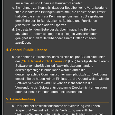
ausschließen und Ihnen ein Hausverbot erteilen.
Sie nehmen zur Kenntnis, dass der Betreiber keine Verantwortung
für die Inhalte von Beiträgen übernimmt, die er nicht selbst erstellt
hat oder die er nicht zur Kenntnis genommen hat. Sie gestatten
dem Betreiber, Ihr Benutzerkonto, Beiträge und Funktionen
jederzeit zu löschen oder zu sperren.
Sie gestatten dem Betreiber darüber hinaus, Ihre Beiträge
abzuändern, sofern sie gegen o. g. Regeln verstoßen oder
geeignet sind, dem Betreiber oder einem Dritten Schaden
zuzufügen.
4. General Public License
Sie nehmen zur Kenntnis, dass es sich bei phpBB um eine unter
der „
GNU General Public License v2
“ (GPL) bereitgestellten Foren-
Software von phpBB Limited (www.phpbb.com) handelt;
deutschsprachige Informationen werden durch die
deutschsprachige Community unter www.phpbb.de zur Verfügung
gestellt. Beide haben keinen Einfluss auf die Art und Weise, wie die
Software verwendet wird. Sie können insbesondere die
Verwendung der Software für bestimmte Zwecke nicht untersagen
oder auf Inhalte fremder Foren Einfluss nehmen.
5. Gewährleistung
Der Betreiber haftet mit Ausnahme der Verletzung von Leben,
Körper und Gesundheit und der Verletzung wesentlicher
Vertragspflichten (Kardinalpflichten) nur für Schäden, die auf ein