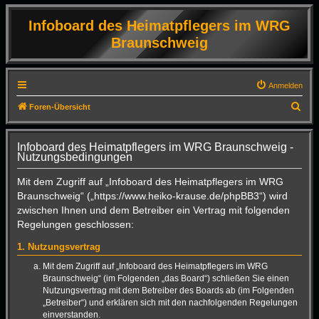
Infoboard des Heimatpflegers im WRG
Braunschweig
Anmelden
S
Foren-Übersicht
u
c
Infoboard des Heimatpflegers im WRG Braunschweig -
Nutzungsbedingungen
h
e
Mit dem Zugriff auf „Infoboard des Heimatpflegers im WRG
Braunschweig“ („https://www.heiko-krause.de/phpBB3“) wird
zwischen Ihnen und dem Betreiber ein Vertrag mit folgenden
Regelungen geschlossen:
1. Nutzungsvertrag
Mit dem Zugriff auf „Infoboard des Heimatpflegers im WRG
Braunschweig“ (im Folgenden „das Board“) schließen Sie einen
Nutzungsvertrag mit dem Betreiber des Boards ab (im Folgenden
„Betreiber“) und erklären sich mit den nachfolgenden Regelungen
einverstanden.