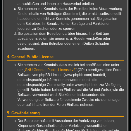
ausschließen und Ihnen ein Hausverbot erteilen.
Sie nehmen zur Kenntnis, dass der Betreiber keine Verantwortung
für die Inhalte von Beiträgen übernimmt, die er nicht selbst erstellt
hat oder die er nicht zur Kenntnis genommen hat. Sie gestatten
dem Betreiber, Ihr Benutzerkonto, Beiträge und Funktionen
jederzeit zu löschen oder zu sperren.
Sie gestatten dem Betreiber darüber hinaus, Ihre Beiträge
abzuändern, sofern sie gegen o. g. Regeln verstoßen oder
geeignet sind, dem Betreiber oder einem Dritten Schaden
zuzufügen.
4. General Public License
Sie nehmen zur Kenntnis, dass es sich bei phpBB um eine unter
der „
GNU General Public License v2
“ (GPL) bereitgestellten Foren-
Software von phpBB Limited (www.phpbb.com) handelt;
deutschsprachige Informationen werden durch die
deutschsprachige Community unter www.phpbb.de zur Verfügung
gestellt. Beide haben keinen Einfluss auf die Art und Weise, wie die
Software verwendet wird. Sie können insbesondere die
Verwendung der Software für bestimmte Zwecke nicht untersagen
oder auf Inhalte fremder Foren Einfluss nehmen.
5. Gewährleistung
Der Betreiber haftet mit Ausnahme der Verletzung von Leben,
Körper und Gesundheit und der Verletzung wesentlicher
Vertragspflichten (Kardinalpflichten) nur für Schäden, die auf ein