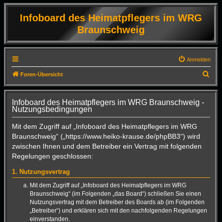
Infoboard des Heimatpflegers im WRG
Braunschweig
Anmelden
S
Foren-Übersicht
u
c
Infoboard des Heimatpflegers im WRG Braunschweig -
Nutzungsbedingungen
h
e
Mit dem Zugriff auf „Infoboard des Heimatpflegers im WRG
Braunschweig“ („https://www.heiko-krause.de/phpBB3“) wird
zwischen Ihnen und dem Betreiber ein Vertrag mit folgenden
Regelungen geschlossen:
1. Nutzungsvertrag
Mit dem Zugriff auf „Infoboard des Heimatpflegers im WRG
Braunschweig“ (im Folgenden „das Board“) schließen Sie einen
Nutzungsvertrag mit dem Betreiber des Boards ab (im Folgenden
„Betreiber“) und erklären sich mit den nachfolgenden Regelungen
einverstanden.