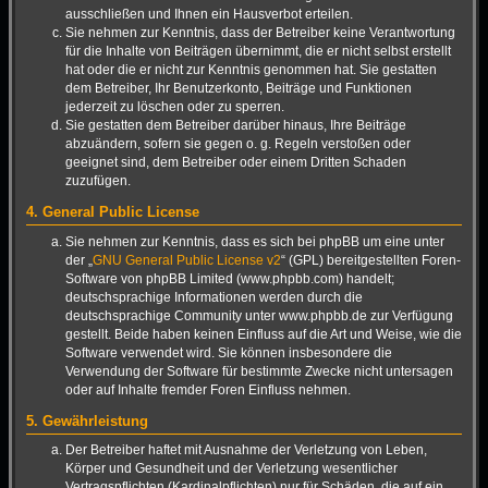
ausschließen und Ihnen ein Hausverbot erteilen.
Sie nehmen zur Kenntnis, dass der Betreiber keine Verantwortung
für die Inhalte von Beiträgen übernimmt, die er nicht selbst erstellt
hat oder die er nicht zur Kenntnis genommen hat. Sie gestatten
dem Betreiber, Ihr Benutzerkonto, Beiträge und Funktionen
jederzeit zu löschen oder zu sperren.
Sie gestatten dem Betreiber darüber hinaus, Ihre Beiträge
abzuändern, sofern sie gegen o. g. Regeln verstoßen oder
geeignet sind, dem Betreiber oder einem Dritten Schaden
zuzufügen.
4. General Public License
Sie nehmen zur Kenntnis, dass es sich bei phpBB um eine unter
der „
GNU General Public License v2
“ (GPL) bereitgestellten Foren-
Software von phpBB Limited (www.phpbb.com) handelt;
deutschsprachige Informationen werden durch die
deutschsprachige Community unter www.phpbb.de zur Verfügung
gestellt. Beide haben keinen Einfluss auf die Art und Weise, wie die
Software verwendet wird. Sie können insbesondere die
Verwendung der Software für bestimmte Zwecke nicht untersagen
oder auf Inhalte fremder Foren Einfluss nehmen.
5. Gewährleistung
Der Betreiber haftet mit Ausnahme der Verletzung von Leben,
Körper und Gesundheit und der Verletzung wesentlicher
Vertragspflichten (Kardinalpflichten) nur für Schäden, die auf ein