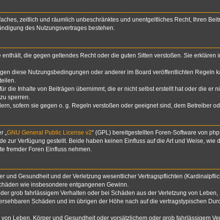
infaches, zeitlich und räumlich unbeschränktes und unentgeltliches Recht, Ihren B
Kündigung des Nutzungsvertrages bestehen.
te enthält, die gegen geltendes Recht oder die guten Sitten verstoßen. Sie erklären
egen diese Nutzungsbedingungen oder anderer im Board veröffentlichten Regeln k
eilen.
 die Inhalte von Beiträgen übernimmt, die er nicht selbst erstellt hat oder die er 
zu sperren.
dern, sofern sie gegen o. g. Regeln verstoßen oder geeignet sind, dem Betreiber 
r „
GNU General Public License v2
“ (GPL) bereitgestellten Foren-Software von p
zur Verfügung gestellt. Beide haben keinen Einfluss auf die Art und Weise, wie
lte fremder Foren Einfluss nehmen.
 und Gesundheit und der Verletzung wesentlicher Vertragspflichten (Kardinalpflich
lgeschäden wie insbesondere entgangenen Gewinn.
der grob fahrlässigem Verhalten oder bei Schäden aus der Verletzung von Leben, 
rhersehbaren Schäden und im übrigen der Höhe nach auf die vertragstypischen Durc
von Leben, Körper und Gesundheit oder vorsätzlichem oder grob fahrlässigem Verh