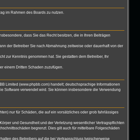
eitrag im Rahmen des Boards zu nutzen.
 insbesondere, dass Sie das Recht besitzen, die in Ihren Beiträgen
ann der Betreiber Sie nach Abmahnung zeitweise oder dauerhaft von der
nicht zur Kenntnis genommen hat. Sie gestatten dem Betreiber, Ihr
oder einem Dritten Schaden zuzufügen.
hpBB Limited (www.phpbb.com) handelt; deutschsprachige Informationen
 die Software verwendet wird. Sie können insbesondere die Verwendung
ten) nur für Schäden, die auf ein vorsätzliches oder grob fahrlässiges
Körper und Gesundheit und der Verletzung wesentlicher Vertragspflichten
hschnittsschäden begrenzt. Dies gilt auch für mittelbare Folgeschäden
alten des Betreibers auf die bei Vertragsschluss typischerweise