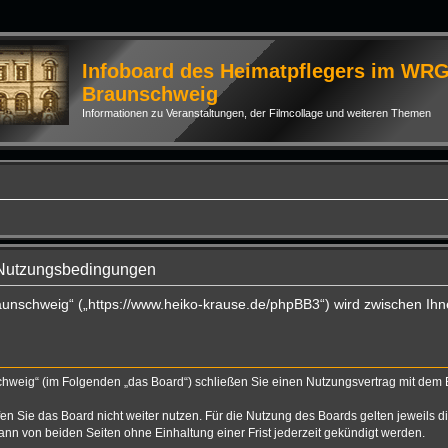
Infoboard des Heimatpflegers im WR
Braunschweig
Informationen zu Veranstaltungen, der Filmcollage und weiteren Themen
 Nutzungsbedingungen
aunschweig“ („https://www.heiko-krause.de/phpBB3“) wird zwischen Ihn
hweig“ (im Folgenden „das Board“) schließen Sie einen Nutzungsvertrag mit dem Be
n Sie das Board nicht weiter nutzen. Für die Nutzung des Boards gelten jeweils di
nn von beiden Seiten ohne Einhaltung einer Frist jederzeit gekündigt werden.