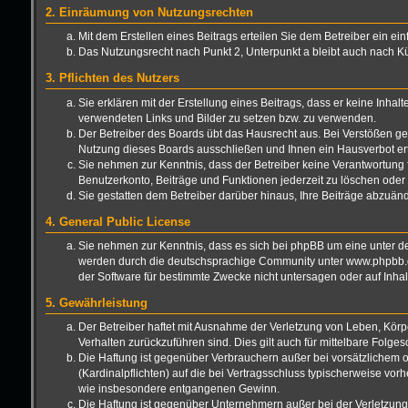
2. Einräumung von Nutzungsrechten
Mit dem Erstellen eines Beitrags erteilen Sie dem Betreiber ein e
Das Nutzungsrecht nach Punkt 2, Unterpunkt a bleibt auch nach 
3. Pflichten des Nutzers
Sie erklären mit der Erstellung eines Beitrags, dass er keine Inhal
verwendeten Links und Bilder zu setzen bzw. zu verwenden.
Der Betreiber des Boards übt das Hausrecht aus. Bei Verstößen g
Nutzung dieses Boards ausschließen und Ihnen ein Hausverbot ert
Sie nehmen zur Kenntnis, dass der Betreiber keine Verantwortung für
Benutzerkonto, Beiträge und Funktionen jederzeit zu löschen oder 
Sie gestatten dem Betreiber darüber hinaus, Ihre Beiträge abzuän
4. General Public License
Sie nehmen zur Kenntnis, dass es sich bei phpBB um eine unter de
werden durch die deutschsprachige Community unter www.phpbb.de 
der Software für bestimmte Zwecke nicht untersagen oder auf Inha
5. Gewährleistung
Der Betreiber haftet mit Ausnahme der Verletzung von Leben, Körper
Verhalten zurückzuführen sind. Dies gilt auch für mittelbare Fo
Die Haftung ist gegenüber Verbrauchern außer bei vorsätzlichem o
(Kardinalpflichten) auf die bei Vertragsschluss typischerweise vo
wie insbesondere entgangenen Gewinn.
Die Haftung ist gegenüber Unternehmern außer bei der Verletzung 