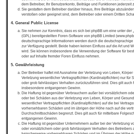
dem Betreiber, Ihr Benutzerkonto, Beiträge und Funktionen jederzeit 
Sie gestatten dem Betreiber darüber hinaus, Ihre Beiträge abzuänder
verstoßen oder geeignet sind, dem Betreiber oder einem Dritten Sch
4. General Public License
Sie nehmen zur Kenntnis, dass es sich bei phpBB um eine unter der „
(GPL) bereitgestellten Foren-Software von phpBB Limited (www.phpb
deutschsprachige Informationen werden durch die deutschsprachig
zur Verfügung gestellt. Beide haben keinen Einfluss auf die Art und 
wird. Sie können insbesondere die Verwendung der Software für bes
oder auf Inhalte fremder Foren Einfluss nehmen.
5. Gewährleistung
Der Betreiber haftet mit Ausnahme der Verletzung von Leben, Körper
Verletzung wesentlicher Vertragspflichten (Kardinalpflichten) nur für 
oder grob fahrlässiges Verhalten zurückzuführen sind. Dies gilt auch
insbesondere entgangenen Gewinn.
Die Haftung ist gegenüber Verbrauchern außer bei vorsätzlichem ode
oder bei Schäden aus der Verletzung von Leben, Körper und Gesundh
wesentlicher Vertragspflichten (Kardinalpflichten) auf die bei Vertrag
vorhersehbaren Schäden und im übrigen der Höhe nach auf die vert
Durchschnittsschäden begrenzt. Dies gilt auch für mittelbare Folge
entgangenen Gewinn.
Die Haftung ist gegenüber Unternehmern außer bei der Verletzung 
oder vorsätzlichem oder grob fahrlässigem Verhalten des Betreibers a
typischerweise vorhersehbaren Schäden und im Übrigen der Höhe na