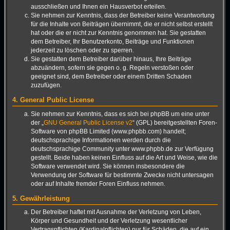
ausschließen und Ihnen ein Hausverbot erteilen.
Sie nehmen zur Kenntnis, dass der Betreiber keine Verantwortung
für die Inhalte von Beiträgen übernimmt, die er nicht selbst erstellt
hat oder die er nicht zur Kenntnis genommen hat. Sie gestatten
dem Betreiber, Ihr Benutzerkonto, Beiträge und Funktionen
jederzeit zu löschen oder zu sperren.
Sie gestatten dem Betreiber darüber hinaus, Ihre Beiträge
abzuändern, sofern sie gegen o. g. Regeln verstoßen oder
geeignet sind, dem Betreiber oder einem Dritten Schaden
zuzufügen.
4. General Public License
Sie nehmen zur Kenntnis, dass es sich bei phpBB um eine unter
der „
GNU General Public License v2
“ (GPL) bereitgestellten Foren-
Software von phpBB Limited (www.phpbb.com) handelt;
deutschsprachige Informationen werden durch die
deutschsprachige Community unter www.phpbb.de zur Verfügung
gestellt. Beide haben keinen Einfluss auf die Art und Weise, wie die
Software verwendet wird. Sie können insbesondere die
Verwendung der Software für bestimmte Zwecke nicht untersagen
oder auf Inhalte fremder Foren Einfluss nehmen.
5. Gewährleistung
Der Betreiber haftet mit Ausnahme der Verletzung von Leben,
Körper und Gesundheit und der Verletzung wesentlicher
Vertragspflichten (Kardinalpflichten) nur für Schäden, die auf ein