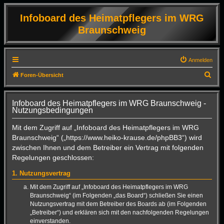
Infoboard des Heimatpflegers im WRG
Braunschweig
Anmelden
S
Foren-Übersicht
u
c
Infoboard des Heimatpflegers im WRG Braunschweig -
Nutzungsbedingungen
h
e
Mit dem Zugriff auf „Infoboard des Heimatpflegers im WRG
Braunschweig“ („https://www.heiko-krause.de/phpBB3“) wird
zwischen Ihnen und dem Betreiber ein Vertrag mit folgenden
Regelungen geschlossen:
1. Nutzungsvertrag
Mit dem Zugriff auf „Infoboard des Heimatpflegers im WRG
Braunschweig“ (im Folgenden „das Board“) schließen Sie einen
Nutzungsvertrag mit dem Betreiber des Boards ab (im Folgenden
„Betreiber“) und erklären sich mit den nachfolgenden Regelungen
einverstanden.