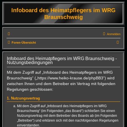
Infoboard des Heimatpflegers im WRG
Braunschweig
Anmelden
S
Foren-Übersicht
u
c
Infoboard des Heimatpflegers im WRG Braunschweig -
Nutzungsbedingungen
h
e
Mit dem Zugriff auf „Infoboard des Heimatpflegers im WRG
Braunschweig“ („https://www.heiko-krause.de/phpBB3“) wird
zwischen Ihnen und dem Betreiber ein Vertrag mit folgenden
Regelungen geschlossen:
1. Nutzungsvertrag
Mit dem Zugriff auf „Infoboard des Heimatpflegers im WRG
Braunschweig“ (im Folgenden „das Board“) schließen Sie einen
Nutzungsvertrag mit dem Betreiber des Boards ab (im Folgenden
„Betreiber“) und erklären sich mit den nachfolgenden Regelungen
einverstanden.