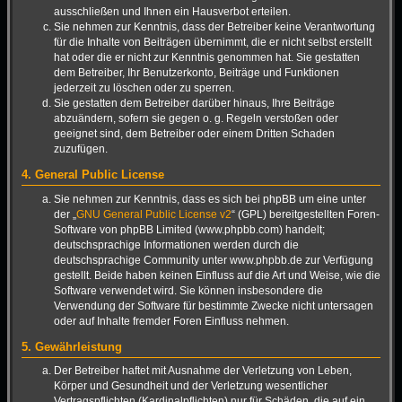
ausschließen und Ihnen ein Hausverbot erteilen.
Sie nehmen zur Kenntnis, dass der Betreiber keine Verantwortung
für die Inhalte von Beiträgen übernimmt, die er nicht selbst erstellt
hat oder die er nicht zur Kenntnis genommen hat. Sie gestatten
dem Betreiber, Ihr Benutzerkonto, Beiträge und Funktionen
jederzeit zu löschen oder zu sperren.
Sie gestatten dem Betreiber darüber hinaus, Ihre Beiträge
abzuändern, sofern sie gegen o. g. Regeln verstoßen oder
geeignet sind, dem Betreiber oder einem Dritten Schaden
zuzufügen.
4. General Public License
Sie nehmen zur Kenntnis, dass es sich bei phpBB um eine unter
der „
GNU General Public License v2
“ (GPL) bereitgestellten Foren-
Software von phpBB Limited (www.phpbb.com) handelt;
deutschsprachige Informationen werden durch die
deutschsprachige Community unter www.phpbb.de zur Verfügung
gestellt. Beide haben keinen Einfluss auf die Art und Weise, wie die
Software verwendet wird. Sie können insbesondere die
Verwendung der Software für bestimmte Zwecke nicht untersagen
oder auf Inhalte fremder Foren Einfluss nehmen.
5. Gewährleistung
Der Betreiber haftet mit Ausnahme der Verletzung von Leben,
Körper und Gesundheit und der Verletzung wesentlicher
Vertragspflichten (Kardinalpflichten) nur für Schäden, die auf ein