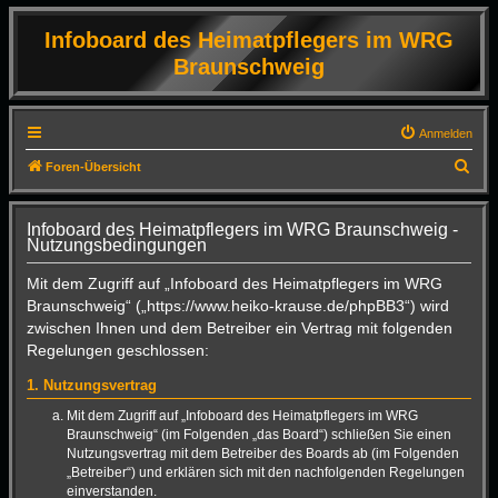
Infoboard des Heimatpflegers im WRG
Braunschweig
Anmelden
S
Foren-Übersicht
u
c
Infoboard des Heimatpflegers im WRG Braunschweig -
Nutzungsbedingungen
h
e
Mit dem Zugriff auf „Infoboard des Heimatpflegers im WRG
Braunschweig“ („https://www.heiko-krause.de/phpBB3“) wird
zwischen Ihnen und dem Betreiber ein Vertrag mit folgenden
Regelungen geschlossen:
1. Nutzungsvertrag
Mit dem Zugriff auf „Infoboard des Heimatpflegers im WRG
Braunschweig“ (im Folgenden „das Board“) schließen Sie einen
Nutzungsvertrag mit dem Betreiber des Boards ab (im Folgenden
„Betreiber“) und erklären sich mit den nachfolgenden Regelungen
einverstanden.