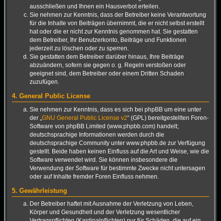
ausschließen und Ihnen ein Hausverbot erteilen.
Sie nehmen zur Kenntnis, dass der Betreiber keine Verantwortung
für die Inhalte von Beiträgen übernimmt, die er nicht selbst erstellt
hat oder die er nicht zur Kenntnis genommen hat. Sie gestatten
dem Betreiber, Ihr Benutzerkonto, Beiträge und Funktionen
jederzeit zu löschen oder zu sperren.
Sie gestatten dem Betreiber darüber hinaus, Ihre Beiträge
abzuändern, sofern sie gegen o. g. Regeln verstoßen oder
geeignet sind, dem Betreiber oder einem Dritten Schaden
zuzufügen.
4. General Public License
Sie nehmen zur Kenntnis, dass es sich bei phpBB um eine unter
der „
GNU General Public License v2
“ (GPL) bereitgestellten Foren-
Software von phpBB Limited (www.phpbb.com) handelt;
deutschsprachige Informationen werden durch die
deutschsprachige Community unter www.phpbb.de zur Verfügung
gestellt. Beide haben keinen Einfluss auf die Art und Weise, wie die
Software verwendet wird. Sie können insbesondere die
Verwendung der Software für bestimmte Zwecke nicht untersagen
oder auf Inhalte fremder Foren Einfluss nehmen.
5. Gewährleistung
Der Betreiber haftet mit Ausnahme der Verletzung von Leben,
Körper und Gesundheit und der Verletzung wesentlicher
Vertragspflichten (Kardinalpflichten) nur für Schäden, die auf ein