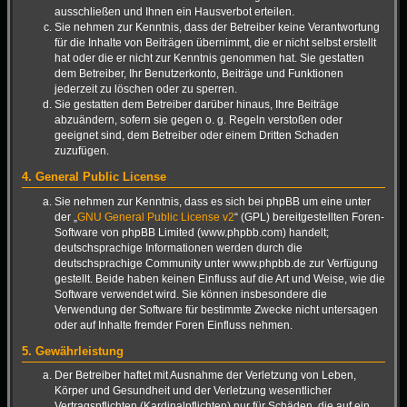
ausschließen und Ihnen ein Hausverbot erteilen.
Sie nehmen zur Kenntnis, dass der Betreiber keine Verantwortung
für die Inhalte von Beiträgen übernimmt, die er nicht selbst erstellt
hat oder die er nicht zur Kenntnis genommen hat. Sie gestatten
dem Betreiber, Ihr Benutzerkonto, Beiträge und Funktionen
jederzeit zu löschen oder zu sperren.
Sie gestatten dem Betreiber darüber hinaus, Ihre Beiträge
abzuändern, sofern sie gegen o. g. Regeln verstoßen oder
geeignet sind, dem Betreiber oder einem Dritten Schaden
zuzufügen.
4. General Public License
Sie nehmen zur Kenntnis, dass es sich bei phpBB um eine unter
der „
GNU General Public License v2
“ (GPL) bereitgestellten Foren-
Software von phpBB Limited (www.phpbb.com) handelt;
deutschsprachige Informationen werden durch die
deutschsprachige Community unter www.phpbb.de zur Verfügung
gestellt. Beide haben keinen Einfluss auf die Art und Weise, wie die
Software verwendet wird. Sie können insbesondere die
Verwendung der Software für bestimmte Zwecke nicht untersagen
oder auf Inhalte fremder Foren Einfluss nehmen.
5. Gewährleistung
Der Betreiber haftet mit Ausnahme der Verletzung von Leben,
Körper und Gesundheit und der Verletzung wesentlicher
Vertragspflichten (Kardinalpflichten) nur für Schäden, die auf ein