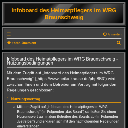
Infoboard des Heimatpflegers im WRG
Braunschweig
Anmelden
S
Foren-Übersicht
u
c
Infoboard des Heimatpflegers im WRG Braunschweig -
Nutzungsbedingungen
h
e
Mit dem Zugriff auf „Infoboard des Heimatpflegers im WRG
Braunschweig“ („https://www.heiko-krause.de/phpBB3“) wird
zwischen Ihnen und dem Betreiber ein Vertrag mit folgenden
Regelungen geschlossen:
1. Nutzungsvertrag
Mit dem Zugriff auf „Infoboard des Heimatpflegers im WRG
Braunschweig“ (im Folgenden „das Board“) schließen Sie einen
Nutzungsvertrag mit dem Betreiber des Boards ab (im Folgenden
„Betreiber“) und erklären sich mit den nachfolgenden Regelungen
einverstanden.